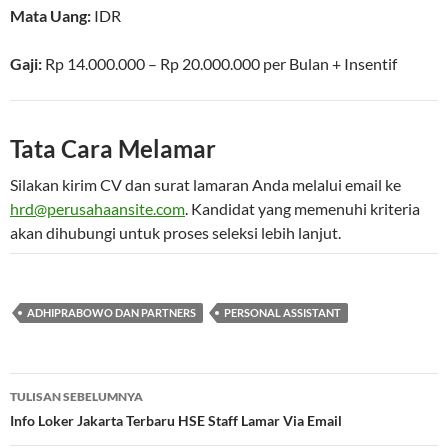
Mata Uang:
IDR
Gaji:
Rp 14.000.000 – Rp 20.000.000
per
Bulan
+ Insentif
Tata Cara Melamar
Silakan kirim CV dan surat lamaran Anda melalui email ke
hrd@perusahaansite.com
. Kandidat yang memenuhi kriteria
akan dihubungi untuk proses seleksi lebih lanjut.
ADHIPRABOWO DAN PARTNERS
PERSONAL ASSISTANT
Navigasi
TULISAN SEBELUMNYA
Tulisan
Info Loker Jakarta Terbaru HSE Staff Lamar Via Email