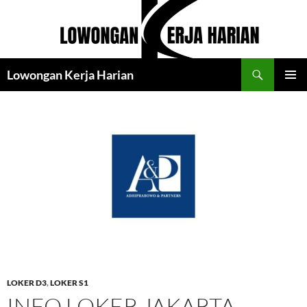
Langsung
ke
isi
Cari
Lowongan Kerja Harian
MENU
UTAMA
LOKER D3
,
LOKER S1
INFO LOKER JAKARTA