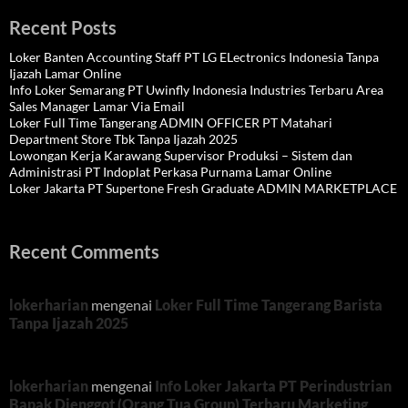
Recent Posts
Loker Banten Accounting Staff PT LG ELectronics Indonesia Tanpa
Ijazah Lamar Online
Info Loker Semarang PT Uwinfly Indonesia Industries Terbaru Area
Sales Manager Lamar Via Email
Loker Full Time Tangerang ADMIN OFFICER PT Matahari
Department Store Tbk Tanpa Ijazah 2025
Lowongan Kerja Karawang Supervisor Produksi – Sistem dan
Administrasi PT Indoplat Perkasa Purnama Lamar Online
Loker Jakarta PT Supertone Fresh Graduate ADMIN MARKETPLACE
Recent Comments
lokerharian
mengenai
Loker Full Time Tangerang Barista
Tanpa Ijazah 2025
lokerharian
mengenai
Info Loker Jakarta PT Perindustrian
Bapak Djenggot (Orang Tua Group) Terbaru Marketing