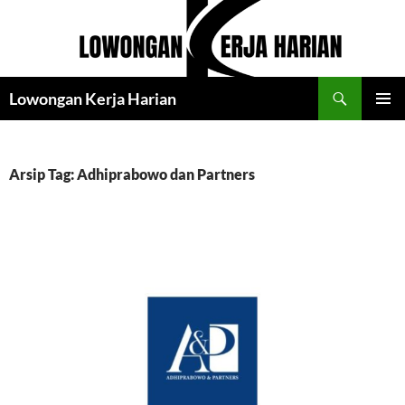
Langsung
ke
isi
Cari
Lowongan Kerja Harian
MENU
UTAMA
Arsip Tag: Adhiprabowo dan Partners