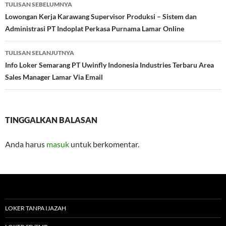
Navigasi
TULISAN SEBELUMNYA
Tulisan
Lowongan Kerja Karawang Supervisor Produksi – Sistem dan
Administrasi PT Indoplat Perkasa Purnama Lamar Online
TULISAN SELANJUTNYA
Info Loker Semarang PT Uwinfly Indonesia Industries Terbaru Area
Sales Manager Lamar Via Email
TINGGALKAN BALASAN
Anda harus
masuk
untuk berkomentar.
LOKER TANPA IJAZAH