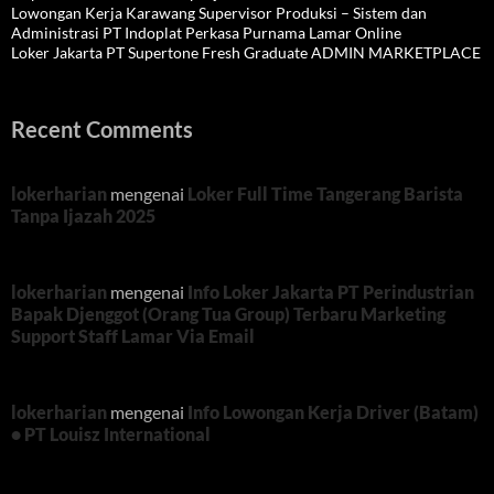
Lowongan Kerja Karawang Supervisor Produksi – Sistem dan
Administrasi PT Indoplat Perkasa Purnama Lamar Online
Loker Jakarta PT Supertone Fresh Graduate ADMIN MARKETPLACE
Recent Comments
lokerharian
mengenai
Loker Full Time Tangerang Barista
Tanpa Ijazah 2025
lokerharian
mengenai
Info Loker Jakarta PT Perindustrian
Bapak Djenggot (Orang Tua Group) Terbaru Marketing
Support Staff Lamar Via Email
lokerharian
mengenai
Info Lowongan Kerja Driver (Batam)
• PT Louisz International