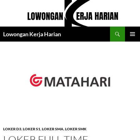
Langsung
ke
isi
Cari
Lowongan Kerja Harian
MENU
UTAMA
LOKER D3
,
LOKER S1
,
LOKER SMA
,
LOKER SMK
LOKER FULL TIME