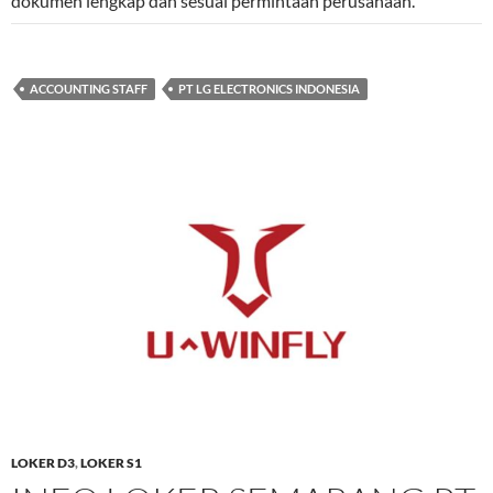
dokumen lengkap dan sesuai permintaan perusahaan.
ACCOUNTING STAFF
PT LG ELECTRONICS INDONESIA
LOKER D3
,
LOKER S1