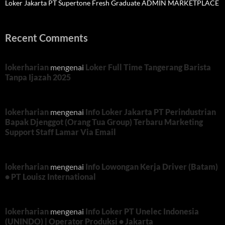
Loker Jakarta PT Supertone Fresh Graduate ADMIN MARKETPLACE
Recent Comments
lokerharian
mengenai
Loker Full Time Tangerang Barista
Tanpa Ijazah 2025
lokerharian
mengenai
Info Loker Jakarta PT Perindustrian
Bapak Djenggot (Orang Tua Group) Terbaru Marketing
Support Staff Lamar Via Email
lokerharian
mengenai
Info Lowongan Kerja Driver (Batam)
• PT Louisz International
lokerharian
mengenai
Info Loker PT Unelec Indonesia
(UNINDO) | Operator Produksi • Jakarta