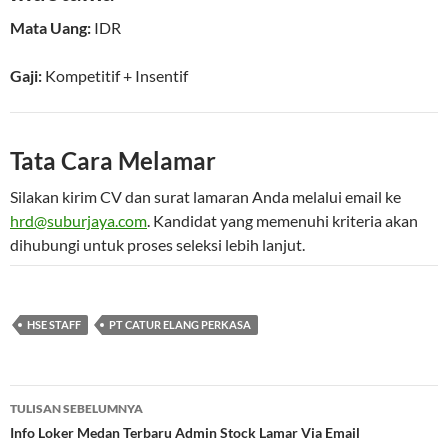
Mata Uang:
IDR
Gaji:
Kompetitif
+ Insentif
Tata Cara Melamar
Silakan kirim CV dan surat lamaran Anda melalui email ke
hrd@suburjaya.com
. Kandidat yang memenuhi kriteria akan
dihubungi untuk proses seleksi lebih lanjut.
HSE STAFF
PT CATUR ELANG PERKASA
Navigasi
TULISAN SEBELUMNYA
Tulisan
Info Loker Medan Terbaru Admin Stock Lamar Via Email