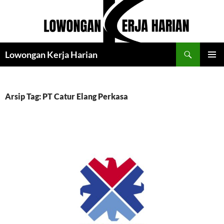
Langsung
ke
isi
Cari
Lowongan Kerja Harian
MENU
UTAMA
Arsip Tag: PT Catur Elang Perkasa