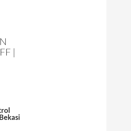
ON
F |
trol
 Bekasi