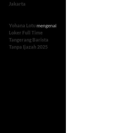
Jakarta
Yohana Lotu
mengenai
Loker Full Time
Tangerang Barista
Tanpa Ijazah 2025