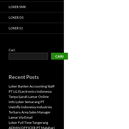
LOKER SMK
LOKER D3
LOKER S1
Cari
CARI
Recent Posts
Loker Banten Accounting Staff
PT LG ELectronics Indonesia
Tanpa Ijazah Lamar Online
Info Loker Semarang PT
Uwinfly Indonesia Industries
Terbaru Area Sales Manager
Lamar Via Email
Loker Full Time Tangerang
ADMIN OFFICER PT Matahari