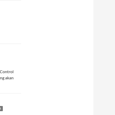
 Control
ang akan
R