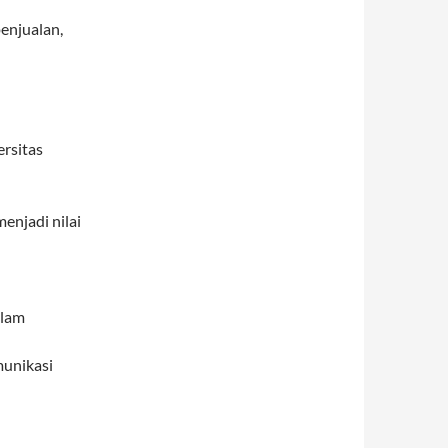
enjualan,
ersitas
njadi nilai
alam
munikasi