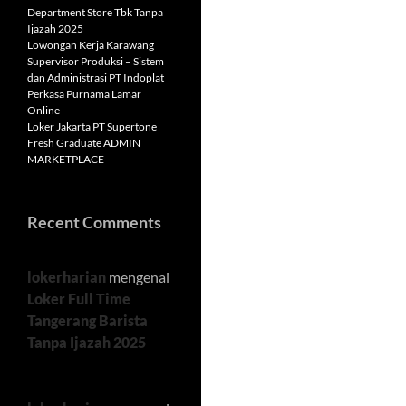
Department Store Tbk Tanpa
Ijazah 2025
Lowongan Kerja Karawang
Supervisor Produksi – Sistem
dan Administrasi PT Indoplat
Perkasa Purnama Lamar
Online
Loker Jakarta PT Supertone
Fresh Graduate ADMIN
MARKETPLACE
Recent Comments
lokerharian
mengenai
Loker Full Time
Tangerang Barista
Tanpa Ijazah 2025