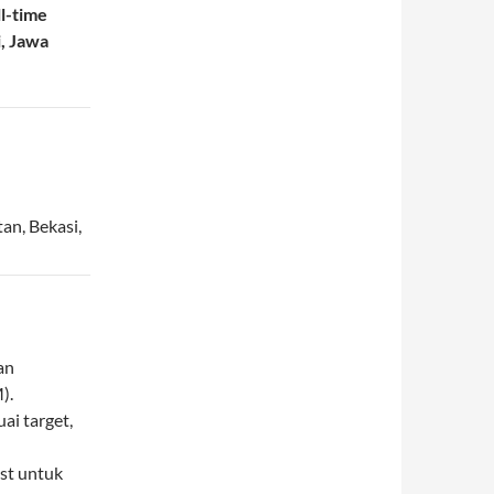
ll-time
, Jawa
tan
,
Bekasi
,
an
).
i target,
st untuk