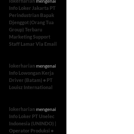
lokerharian
mengenai
Info Loker Jakarta PT
Perindustrian Bapak
Djenggot (Orang Tua
Group) Terbaru
Marketing Support
Staff Lamar Via Email
lokerharian
mengenai
Info Lowongan Kerja
Driver (Batam) • PT
Louisz International
lokerharian
mengenai
Info Loker PT Unelec
Indonesia (UNINDO) |
Operator Produksi •