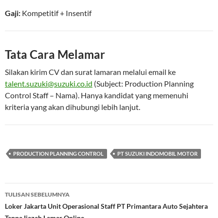
Gaji:
Kompetitif
+ Insentif
Tata Cara Melamar
Silakan kirim CV dan surat lamaran melalui email ke
talent.suzuki@suzuki.co.id
(Subject: Production Planning
Control Staff – Nama). Hanya kandidat yang memenuhi
kriteria yang akan dihubungi lebih lanjut.
PRODUCTION PLANNING CONTROL
PT SUZUKI INDOMOBIL MOTOR
Navigasi
TULISAN SEBELUMNYA
Tulisan
Loker Jakarta Unit Operasional Staff PT Primantara Auto Sejahtera
Tanpa Ijazah Lamar Online