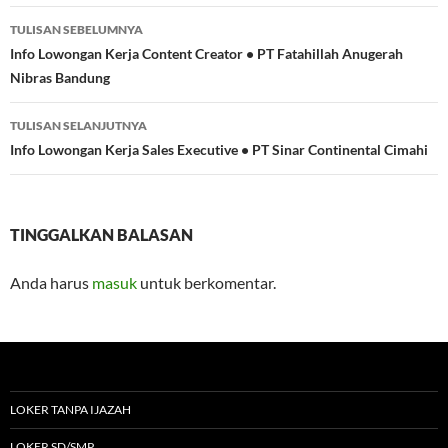
Navigasi
TULISAN SEBELUMNYA
Tulisan
Info Lowongan Kerja Content Creator • PT Fatahillah Anugerah
Nibras Bandung
TULISAN SELANJUTNYA
Info Lowongan Kerja Sales Executive • PT Sinar Continental Cimahi
TINGGALKAN BALASAN
Anda harus
masuk
untuk berkomentar.
LOKER TANPA IJAZAH
LOKER SD/SMP