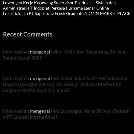
Lowongan Kerja Karawang Supervisor Produksi – Sistem dan
Administrasi PT Indoplat Perkasa Purnama Lamar Online
Loker Jakarta PT Supertone Fresh Graduate ADMIN MARKETPLACE
Recent Comments
lokerharian
mengenai
Loker Full Time Tangerang Barista
Tanpa Ijazah 2025
lokerharian
mengenai
Info Loker Jakarta PT Perindustrian
Bapak Djenggot (Orang Tua Group) Terbaru Marketing
Support Staff Lamar Via Email
lokerharian
mengenai
Info Lowongan Kerja Driver (Batam)
• PT Louisz International