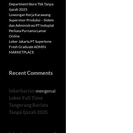
Department Store Tbk Tanpa
Ijazah 2025
Lowongan Kerja Karawang
Supervisor Produksi – Sistem
dan Administrasi PT Indoplat
Perkasa Purnama Lamar
Online
Loker Jakarta PT Supertone
Fresh Graduate ADMIN
MARKETPLACE
Recent Comments
lokerharian
mengenai
Loker Full Time
Tangerang Barista
Tanpa Ijazah 2025