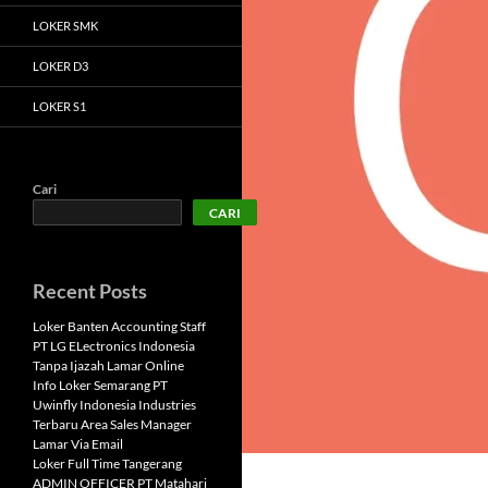
LOKER SMK
LOKER D3
LOKER S1
Cari
CARI
Recent Posts
Loker Banten Accounting Staff
PT LG ELectronics Indonesia
Tanpa Ijazah Lamar Online
Info Loker Semarang PT
Uwinfly Indonesia Industries
Terbaru Area Sales Manager
Lamar Via Email
Loker Full Time Tangerang
ADMIN OFFICER PT Matahari