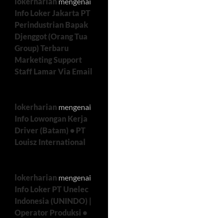
lokerharian
mengenai
Info Loker Jakarta PT
Perindustrian Bapak
Djenggot (Orang Tua
Group) Terbaru
Marketing Support
Staff Lamar Via Email
lokerharian
mengenai
Info Lowongan Kerja
Driver (Batam) • PT
Louisz International
lokerharian
mengenai
Info Loker PT Unelec
Indonesia (UNINDO) |
Operator Produksi •