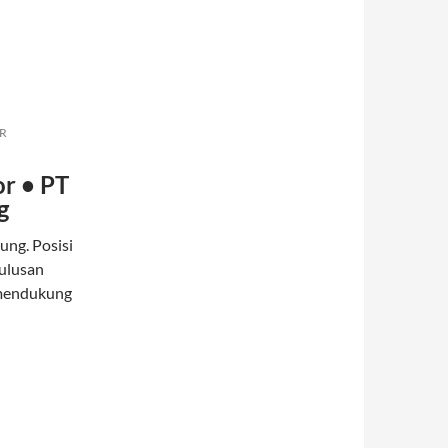
R
r • PT
g
ung. Posisi
lulusan
 mendukung