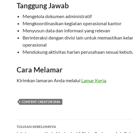
Tanggung Jawab
Mengelola dokumen administratif
Mengkoordinasikan kegiatan operasional kantor
Menyusun data dan informasi yang relevan
Berinteraksi dengan divisi lain untuk memastikan kela
operasional
Mendukung aktivitas harian perusahaan sesuai kebut
Cara Melamar
Kirimkan lamaran Anda melalui
Lamar Kerja
.
CONTENT CREATOR SMA
Navigasi
TULISAN SEBELUMNYA