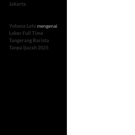
Jakarta
Yohana Lotu
mengenai
Loker Full Time
Tangerang Barista
Tanpa Ijazah 2025