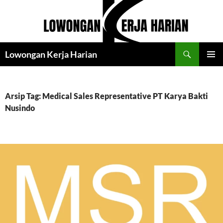
Langsung
ke
isi
Cari
Lowongan Kerja Harian
MENU
UTAMA
Arsip Tag: Medical Sales Representative PT Karya Bakti
Nusindo