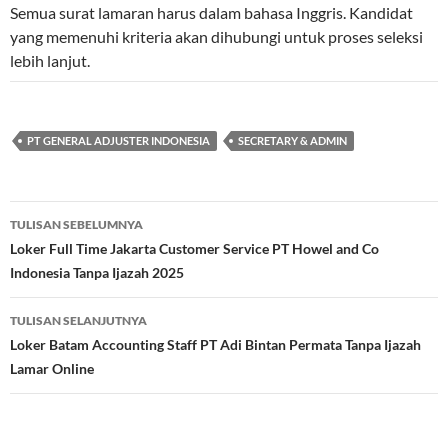
Semua surat lamaran harus dalam bahasa Inggris. Kandidat
yang memenuhi kriteria akan dihubungi untuk proses seleksi
lebih lanjut.
PT GENERAL ADJUSTER INDONESIA
SECRETARY & ADMIN
Navigasi
TULISAN SEBELUMNYA
Tulisan
Loker Full Time Jakarta Customer Service PT Howel and Co
Indonesia Tanpa Ijazah 2025
TULISAN SELANJUTNYA
Loker Batam Accounting Staff PT Adi Bintan Permata Tanpa Ijazah
Lamar Online