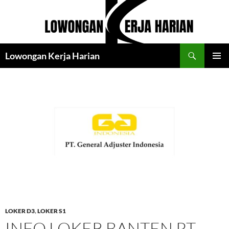
Langsung
ke
isi
Cari
Lowongan Kerja Harian
MENU
UTAMA
LOKER D3
,
LOKER S1
INFO LOKER BANTEN PT