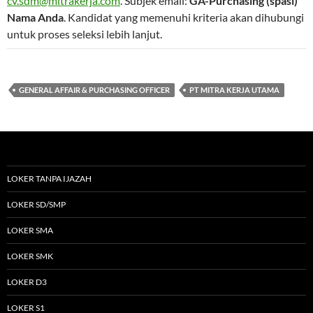
cv.sdm@mitrakerja.com
. Subjek email:
GA-Purchasing (spasi)
Nama Anda
. Kandidat yang memenuhi kriteria akan dihubungi
untuk proses seleksi lebih lanjut.
GENERAL AFFAIR & PURCHASING OFFICER
PT MITRA KERJA UTAMA
LOKER TANPA IJAZAH
LOKER SD/SMP
LOKER SMA
LOKER SMK
LOKER D3
LOKER S1