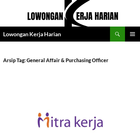
Langsung
ke
isi
Cari
Lowongan Kerja Harian
MENU
UTAMA
Arsip Tag: General Affair & Purchasing Officer