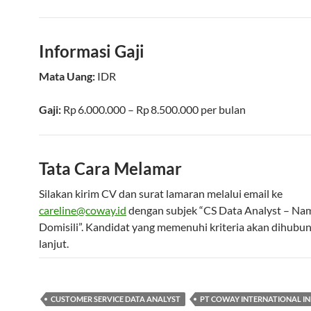
Informasi Gaji
Mata Uang:
IDR
Gaji:
Rp 6.000.000
–
Rp 8.500.000
per bulan
Tata Cara Melamar
Silakan kirim CV dan surat lamaran melalui email ke
careline@coway.id
dengan subjek “CS Data Analyst – Na
Domisili”. Kandidat yang memenuhi kriteria akan dihubun
lanjut.
CUSTOMER SERVICE DATA ANALYST
PT COWAY INTERNATIONAL I