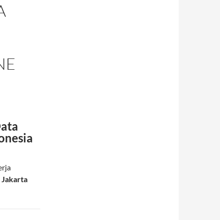
A
NE
Data
onesia
rja
i
Jakarta