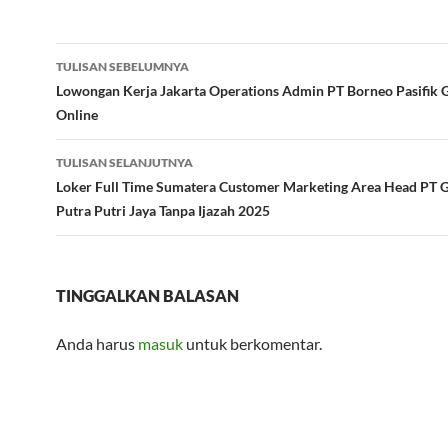
Navigasi
TULISAN SEBELUMNYA
Tulisan
Lowongan Kerja Jakarta Operations Admin PT Borneo Pasifik 
Online
TULISAN SELANJUTNYA
Loker Full Time Sumatera Customer Marketing Area Head PT 
Putra Putri Jaya Tanpa Ijazah 2025
TINGGALKAN BALASAN
Anda harus
masuk
untuk berkomentar.