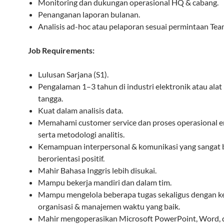
Monitoring dan dukungan operasional HQ & cabang.
Penanganan laporan bulanan.
Analisis ad-hoc atau pelaporan sesuai permintaan Tea
Job Requirements:
Lulusan Sarjana (S1).
Pengalaman 1–3 tahun di industri elektronik atau ala
tangga.
Kuat dalam analisis data.
Memahami customer service dan proses operasional 
serta metodologi analitis.
Kemampuan interpersonal & komunikasi yang sangat b
berorientasi positif.
Mahir Bahasa Inggris lebih disukai.
Mampu bekerja mandiri dan dalam tim.
Mampu mengelola beberapa tugas sekaligus dengan k
organisasi & manajemen waktu yang baik.
Mahir mengoperasikan Microsoft PowerPoint, Word, d