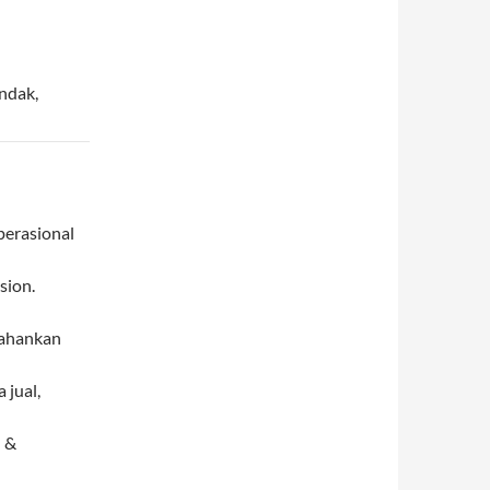
andak
,
erasional
sion.
tahankan
 jual,
 &