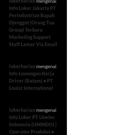
lokerharian
mengenai
Info Loker Jakarta PT
Perindustrian Bapak
Djenggot (Orang Tua
Group) Terbaru
Marketing Support
Staff Lamar Via Email
lokerharian
mengenai
Info Lowongan Kerja
Driver (Batam) • PT
Louisz International
lokerharian
mengenai
Info Loker PT Unelec
Indonesia (UNINDO) |
Operator Produksi •