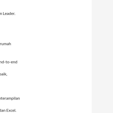
m Leader.
t rumah
end-to-end
aik,
eterampilan
an Excel.