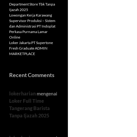
Department Store Tbk Tanpa
Ijazah 2025
Lowongan Kerja Karawang
Supervisor Produksi – Sistem
dan Administrasi PT Indoplat
Perkasa Purnama Lamar
Online
Loker Jakarta PT Supertone
Fresh Graduate ADMIN
MARKETPLACE
Recent Comments
lokerharian
mengenai
Loker Full Time
Tangerang Barista
Tanpa Ijazah 2025