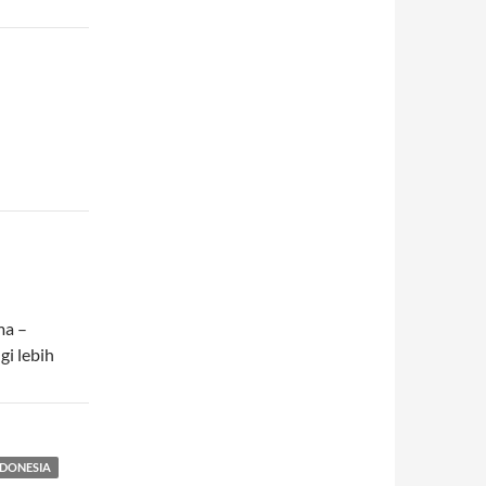
ma –
gi lebih
NDONESIA