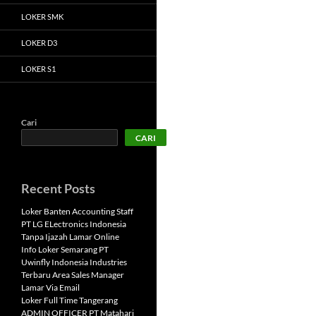
LOKER SMK
LOKER D3
LOKER S1
Cari
CARI
Recent Posts
Loker Banten Accounting Staff
PT LG ELectronics Indonesia
Tanpa Ijazah Lamar Online
Info Loker Semarang PT
Uwinfly Indonesia Industries
Terbaru Area Sales Manager
Lamar Via Email
Loker Full Time Tangerang
ADMIN OFFICER PT Matahari