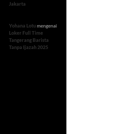
Jakarta
Yohana Lotu
mengenai
Loker Full Time
Tangerang Barista
Tanpa Ijazah 2025