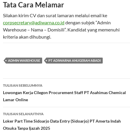
Tata Cara Melamar
Silakan kirim CV dan surat lamaran melalui email ke
corpsecretary@adiwarna.co.id
dengan subjek “Admin
Warehouse – Nama – Domisili”. Kandidat yang memenuhi
kriteria akan dihubungi.
ADMIN WAREHOUSE
PT ADIWARNA ANUGERAH ABADI
Navigasi
TULISAN SEBELUMNYA
Tulisan
Lowongan Kerja Cilegon Procurement Staff PT Asahimas Chemical
Lamar Online
TULISAN SELANJUTNYA
Loker Part Time Sidoarjo Data Entry (Sidoarjo) PT Amerta Indah
Otsuka Tanpa Ijazah 2025