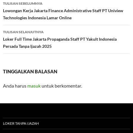
Navigasi
TULISAN SEBELUMNYA
Tulisan
Lowongan Kerja Jakarta Finance Administrative Staff PT Uniview
Technologies Indonesia Lamar Online
TULISAN SELANJUTNYA
Loker Full Time Jakarta Propaganda Staff PT Yakult Indonesia
Persada Tanpa Ijazah 2025
TINGGALKAN BALASAN
Anda harus
masuk
untuk berkomentar.
LOKER TANPA IJAZAH