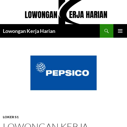
Langsung
ke
isi
Cari
Lowongan Kerja Harian
MENU
UTAMA
LOKER S1
LOWONGAN KERJA