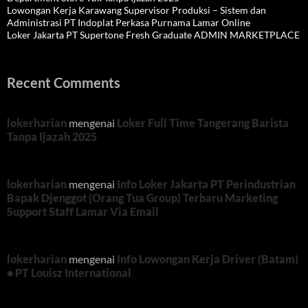
Lowongan Kerja Karawang Supervisor Produksi – Sistem dan
Administrasi PT Indoplat Perkasa Purnama Lamar Online
Loker Jakarta PT Supertone Fresh Graduate ADMIN MARKETPLACE
Recent Comments
lokerharian
mengenai
Loker Full Time Tangerang Barista
Tanpa Ijazah 2025
lokerharian
mengenai
Info Loker Jakarta PT Perindustrian
Bapak Djenggot (Orang Tua Group) Terbaru Marketing
Support Staff Lamar Via Email
lokerharian
mengenai
Info Lowongan Kerja Driver (Batam)
• PT Louisz International