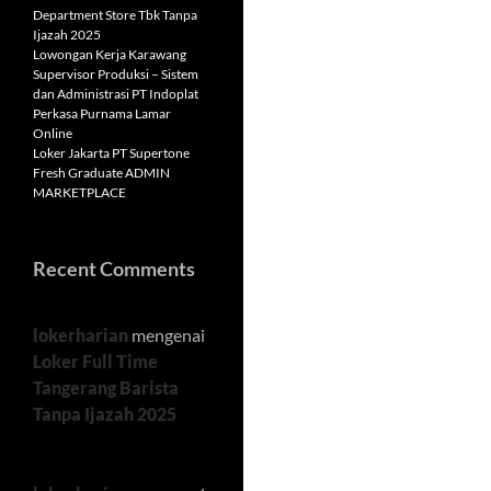
Department Store Tbk Tanpa
Ijazah 2025
Lowongan Kerja Karawang
Supervisor Produksi – Sistem
dan Administrasi PT Indoplat
Perkasa Purnama Lamar
Online
Loker Jakarta PT Supertone
Fresh Graduate ADMIN
MARKETPLACE
Recent Comments
lokerharian
mengenai
Loker Full Time
Tangerang Barista
Tanpa Ijazah 2025