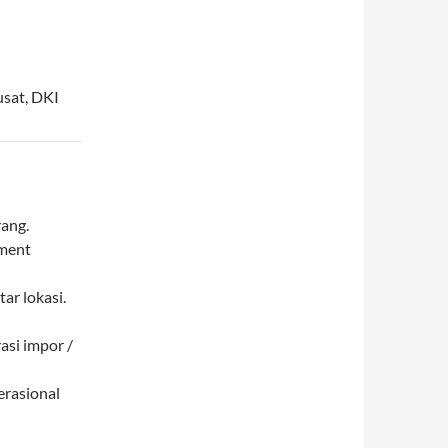
usat
,
DKI
ang.
pment
ar lokasi.
asi impor /
erasional