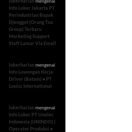
lokerharian
mengenai
Info Loker Jakarta PT
Perindustrian Bapak
Djenggot (Orang Tua
Group) Terbaru
Marketing Support
Staff Lamar Via Email
lokerharian
mengenai
Info Lowongan Kerja
Driver (Batam) • PT
Louisz International
lokerharian
mengenai
Info Loker PT Unelec
Indonesia (UNINDO) |
Operator Produksi •