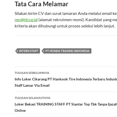
Tata Cara Melamar
Silakan kirim CV dan surat lamaran Anda melalui email ke
rec@hti.co.id
(alamat rekrutmen resmi). Kandidat yang 
kriteria akan dihubungi untuk proses seleksi lebih lanjut.
INTERN STAFF
PT HONDA TRADING INDONESIA
Navigasi
TULISAN SEBELUMNYA
Tulisan
Info Loker Cikarang PT Hankook Tire Indonesia Terbaru Industr
Staff Lamar Via Email
TULISAN SELANJUTNYA
Loker Bekasi TRAINING STAFF PT Siantar Top Tbk Tanpa Ijaza
Online