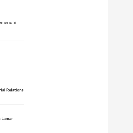
memenuhi
ial Relations
h Lamar