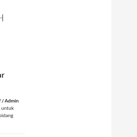
H
ar
f / Admin
ok untuk
bidang