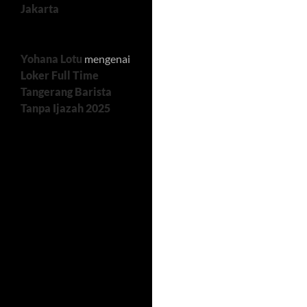
Jakarta
Yohana Lotu
mengenai
Loker Full Time
Tangerang Barista
Tanpa Ijazah 2025