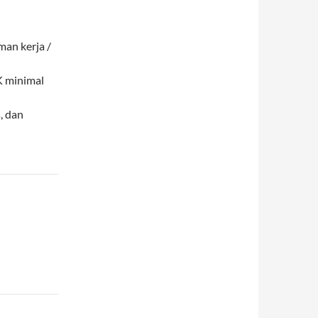
an kerja /
K minimal
, dan