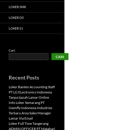
LOKER SMK
LOKER D3
LOKER S1
Cari
CARI
Recent Posts
Loker Banten Accounting Staff
PT LG ELectronics Indonesia
Tanpa Ijazah Lamar Online
Info Loker Semarang PT
Uwinfly Indonesia Industries
Terbaru Area Sales Manager
Lamar Via Email
Loker Full Time Tangerang
ADMIN OFFICER PT Matahari