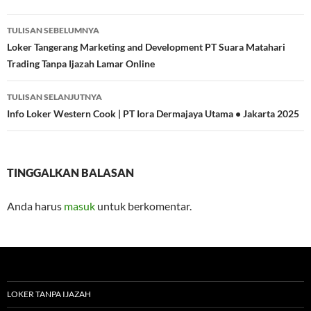
Navigasi
TULISAN SEBELUMNYA
Tulisan
Loker Tangerang Marketing and Development PT Suara Matahari
Trading Tanpa Ijazah Lamar Online
TULISAN SELANJUTNYA
Info Loker Western Cook | PT Iora Dermajaya Utama • Jakarta 2025
TINGGALKAN BALASAN
Anda harus
masuk
untuk berkomentar.
LOKER TANPA IJAZAH