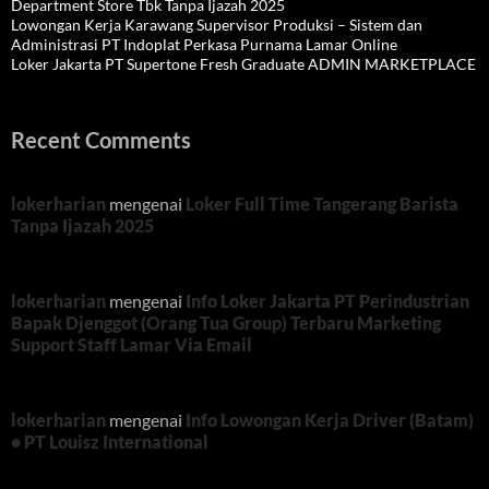
Department Store Tbk Tanpa Ijazah 2025
Lowongan Kerja Karawang Supervisor Produksi – Sistem dan
Administrasi PT Indoplat Perkasa Purnama Lamar Online
Loker Jakarta PT Supertone Fresh Graduate ADMIN MARKETPLACE
Recent Comments
lokerharian
mengenai
Loker Full Time Tangerang Barista
Tanpa Ijazah 2025
lokerharian
mengenai
Info Loker Jakarta PT Perindustrian
Bapak Djenggot (Orang Tua Group) Terbaru Marketing
Support Staff Lamar Via Email
lokerharian
mengenai
Info Lowongan Kerja Driver (Batam)
• PT Louisz International