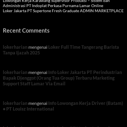
Lowongan Kerja Karawang Supervisor Produksi – Sistem dan
Administrasi PT Indoplat Perkasa Purnama Lamar Online
Loker Jakarta PT Supertone Fresh Graduate ADMIN MARKETPLACE
Recent Comments
lokerharian
mengenai
Loker Full Time Tangerang Barista
Tanpa Ijazah 2025
lokerharian
mengenai
Info Loker Jakarta PT Perindustrian
Bapak Djenggot (Orang Tua Group) Terbaru Marketing
Support Staff Lamar Via Email
lokerharian
mengenai
Info Lowongan Kerja Driver (Batam)
• PT Louisz International