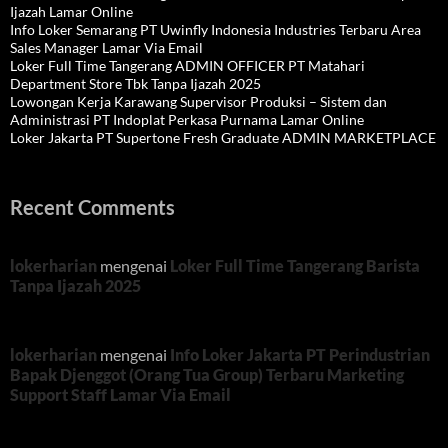
Ijazah Lamar Online
Info Loker Semarang PT Uwinfly Indonesia Industries Terbaru Area
Sales Manager Lamar Via Email
Loker Full Time Tangerang ADMIN OFFICER PT Matahari
Department Store Tbk Tanpa Ijazah 2025
Lowongan Kerja Karawang Supervisor Produksi – Sistem dan
Administrasi PT Indoplat Perkasa Purnama Lamar Online
Loker Jakarta PT Supertone Fresh Graduate ADMIN MARKETPLACE
Recent Comments
lokerharian
mengenai
Loker Full Time Tangerang Barista
Tanpa Ijazah 2025
lokerharian
mengenai
Info Loker Jakarta PT Perindustrian
Bapak Djenggot (Orang Tua Group) Terbaru Marketing
Support Staff Lamar Via Email