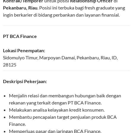
Kontrak/Temporer
untuk posisi
Relationship Officer
di
Pekanbaru, Riau
. Posisi ini terbuka bagi fresh graduate yang
ingin berkarier di bidang perbankan dan layanan finansial.
PT BCA Finance
Lokasi Penempatan:
Sidomulyo Timur, Marpoyan Damai
,
Pekanbaru
,
Riau
,
ID
,
28125
Deskripsi Pekerjaan:
Menjalin relasi dan membangun hubungan baik dengan
rekanan yang terkait dengan PT BCA Finance.
Melakukan analisa kelayakan kredit konsumen.
Membantu pencapaian target penjualan produk BCA
Finance.
Memperluas pasar dan jaringan BCA Finance.