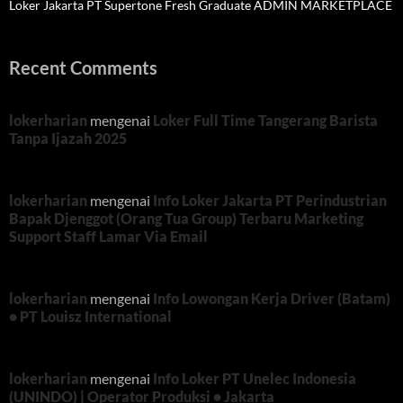
Loker Jakarta PT Supertone Fresh Graduate ADMIN MARKETPLACE
Recent Comments
lokerharian
mengenai
Loker Full Time Tangerang Barista
Tanpa Ijazah 2025
lokerharian
mengenai
Info Loker Jakarta PT Perindustrian
Bapak Djenggot (Orang Tua Group) Terbaru Marketing
Support Staff Lamar Via Email
lokerharian
mengenai
Info Lowongan Kerja Driver (Batam)
• PT Louisz International
lokerharian
mengenai
Info Loker PT Unelec Indonesia
(UNINDO) | Operator Produksi • Jakarta