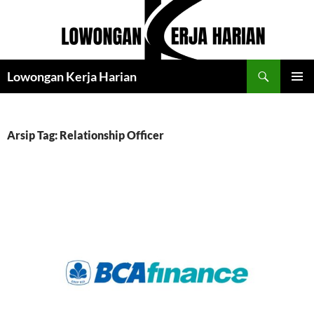
Langsung
ke
isi
Cari
Lowongan Kerja Harian
MENU
UTAMA
Arsip Tag: Relationship Officer