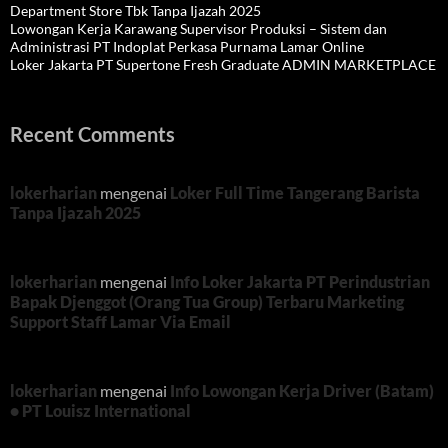
Department Store Tbk Tanpa Ijazah 2025
Lowongan Kerja Karawang Supervisor Produksi – Sistem dan
Administrasi PT Indoplat Perkasa Purnama Lamar Online
Loker Jakarta PT Supertone Fresh Graduate ADMIN MARKETPLACE
Recent Comments
lokerharian
mengenai
Loker Full Time Tangerang Barista
Tanpa Ijazah 2025
lokerharian
mengenai
Info Loker Jakarta PT Perindustrian
Bapak Djenggot (Orang Tua Group) Terbaru Marketing
Support Staff Lamar Via Email
lokerharian
mengenai
Info Lowongan Kerja Driver (Batam)
• PT Louisz International