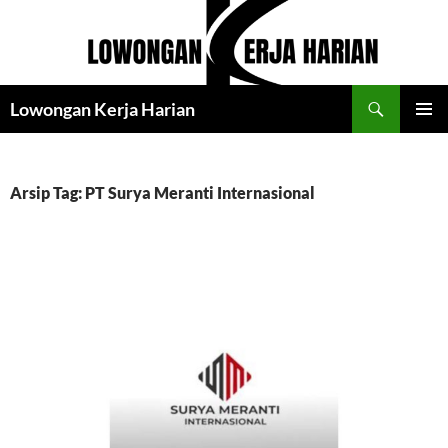
Langsung
ke
isi
Cari
Lowongan Kerja Harian
MENU
UTAMA
Arsip Tag: PT Surya Meranti Internasional