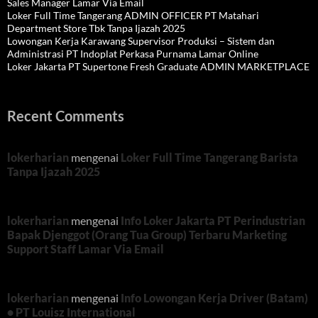
Sales Manager Lamar Via Email
Loker Full Time Tangerang ADMIN OFFICER PT Matahari
Department Store Tbk Tanpa Ijazah 2025
Lowongan Kerja Karawang Supervisor Produksi – Sistem dan
Administrasi PT Indoplat Perkasa Purnama Lamar Online
Loker Jakarta PT Supertone Fresh Graduate ADMIN MARKETPLACE
Recent Comments
lokerharian
mengenai
Loker Full Time Tangerang Barista
Tanpa Ijazah 2025
lokerharian
mengenai
Info Loker Jakarta PT Perindustrian
Bapak Djenggot (Orang Tua Group) Terbaru Marketing
Support Staff Lamar Via Email
lokerharian
mengenai
Info Lowongan Kerja Driver (Batam)
• PT Louisz International