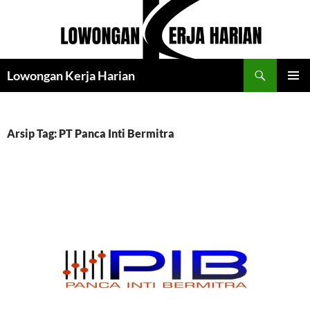
Langsung
ke
isi
Cari
Lowongan Kerja Harian
MENU
UTAMA
Arsip Tag: PT Panca Inti Bermitra