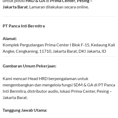
untuk posisi
HRD & GA
di
Prima Center, Pesing –
Jakarta Barat
. Lamaran dilakukan secara online.
PT Panca Inti Bermitra
Alamat:
Komplek Pergudangan Prima Center I Blok F‑15, Kedaung Kali
Angke, Cengkareng
,
11710
,
Jakarta Barat
,
DKI Jakarta
,
ID
Gambaran Umum Pekerjaan:
Kami mencari Head HRD berpengalaman untuk
mengembangkan dan mengelola fungsi SDM & GA di PT Panca
Inti Bermitra, distributor audio, lokasi Prima Center, Pesing –
Jakarta Barat.
Tanggung Jawab Utama: