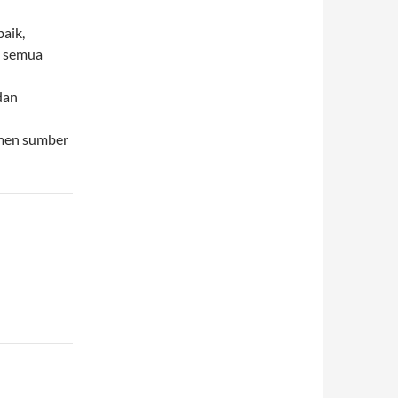
aik,
i semua
dan
emen sumber