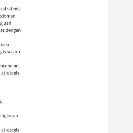
strategis
pedoman.
ujuan
aras dengan
imasi
gis secara
encapaian
strategis.
,
ningkatan
strategis