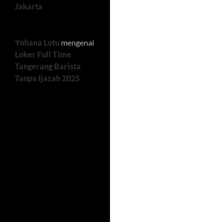
Jakarta
Yohana Lotu
mengenai
Loker Full Time
Tangerang Barista
Tanpa Ijazah 2025