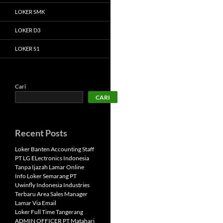
LOKER SMK
LOKER D3
LOKER S1
Cari
CARI
Recent Posts
Loker Banten Accounting Staff
PT LG ELectronics Indonesia
Tanpa Ijazah Lamar Online
Info Loker Semarang PT
Uwinfly Indonesia Industries
Terbaru Area Sales Manager
Lamar Via Email
Loker Full Time Tangerang
ADMIN OFFICER PT Matahari