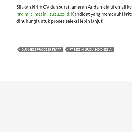
Silakan kirim CV dan surat lamaran Anda melalui email ke
hrd.mii@mesin-isuzu.co.id
. Kandidat yang memenuhi krit
dihubungi untuk proses seleksi lebih lanjut.
BUSINESS PROCESS STAFF
PT MESIN ISUZU INDONESIA