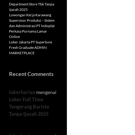
Department Store Tbk Tanpa
Ijazah 2025
Lowongan Kerja Karawang
Supervisor Produksi – Sistem
dan Administrasi PT Indoplat
Perkasa Purnama Lamar
Online
Loker Jakarta PT Supertone
Fresh Graduate ADMIN
MARKETPLACE
Recent Comments
lokerharian
mengenai
Loker Full Time
Tangerang Barista
Tanpa Ijazah 2025