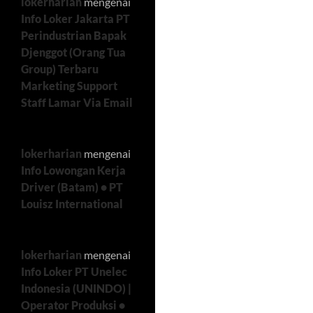
lokerharian
mengenai
Info Loker Jakarta PT
Perindustrian Bapak
Djenggot (Orang Tua
Group) Terbaru
Marketing Support
Staff Lamar Via Email
lokerharian
mengenai
Info Lowongan Kerja
Driver (Batam) • PT
Louisz International
lokerharian
mengenai
Info Loker PT Unelec
Indonesia (UNINDO) |
Operator Produksi •