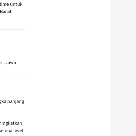
-time
untuk
 Barat
si
,
Jawa
gka panjang
ningkatkan
 semua level