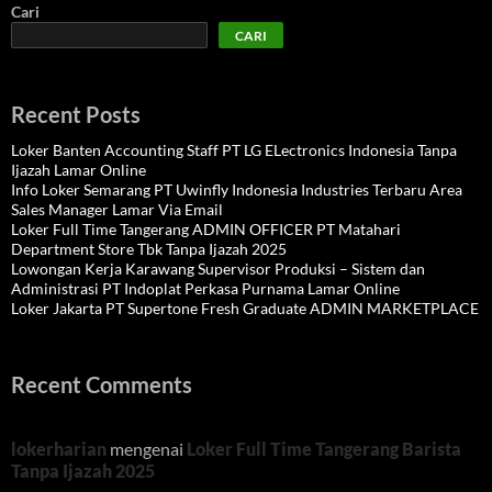
Cari
CARI
Recent Posts
Loker Banten Accounting Staff PT LG ELectronics Indonesia Tanpa
Ijazah Lamar Online
Info Loker Semarang PT Uwinfly Indonesia Industries Terbaru Area
Sales Manager Lamar Via Email
Loker Full Time Tangerang ADMIN OFFICER PT Matahari
Department Store Tbk Tanpa Ijazah 2025
Lowongan Kerja Karawang Supervisor Produksi – Sistem dan
Administrasi PT Indoplat Perkasa Purnama Lamar Online
Loker Jakarta PT Supertone Fresh Graduate ADMIN MARKETPLACE
Recent Comments
lokerharian
mengenai
Loker Full Time Tangerang Barista
Tanpa Ijazah 2025