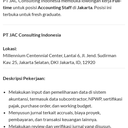
PT JAC Consulting Indonesia membuka lowongan kerja
Full-
time
untuk posisi
Accounting Staff
di
Jakarta
. Posisi ini
terbuka untuk fresh graduate.
PT JAC Consulting Indonesia
Lokasi:
Millennium Centennial Center, Lantai 6, Jl. Jend. Sudirman
Kav. 25
,
Jakarta Selatan
,
DKI Jakarta
,
ID
,
12920
Deskripsi Pekerjaan:
Melakukan input dan pemeliharaan data di sistem
akuntansi, termasuk data subcontractor, NPWP, sertifikasi
pajak, purchase order, dan working budget.
Menyusun jurnal terkait accruals, biaya proyek,
pembayaran, dan transaksi keuangan lainnya.
Melakukan review dan verifikasi jurnal yang disusun.