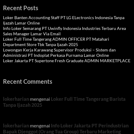
Recent Posts
Loker Banten Accounting Staff PT LG ELectronics Indonesia Tanpa
Ijazah Lamar Online
Info Loker Semarang PT Uwinfly Indonesia Industries Terbaru Area
Sales Manager Lamar Via Email
Loker Full Time Tangerang ADMIN OFFICER PT Matahari
Department Store Tbk Tanpa Ijazah 2025
Lowongan Kerja Karawang Supervisor Produksi – Sistem dan
Administrasi PT Indoplat Perkasa Purnama Lamar Online
Loker Jakarta PT Supertone Fresh Graduate ADMIN MARKETPLACE
Recent Comments
lokerharian
mengenai
Loker Full Time Tangerang Barista
Tanpa Ijazah 2025
lokerharian
mengenai
Info Loker Jakarta PT Perindustrian
Bapak Djenggot (Orang Tua Group) Terbaru Marketing