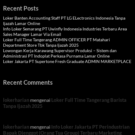
Recent Posts
Loker Banten Accounting Staff PT LG ELectronics Indonesia Tanpa
Ijazah Lamar Online
Info Loker Semarang PT Uwinfly Indonesia Industries Terbaru Area
Sales Manager Lamar Via Email
Loker Full Time Tangerang ADMIN OFFICER PT Matahari
Department Store Tbk Tanpa Ijazah 2025
Lowongan Kerja Karawang Supervisor Produksi – Sistem dan
Administrasi PT Indoplat Perkasa Purnama Lamar Online
Loker Jakarta PT Supertone Fresh Graduate ADMIN MARKETPLACE
Recent Comments
lokerharian
mengenai
Loker Full Time Tangerang Barista
Tanpa Ijazah 2025
lokerharian
mengenai
Info Loker Jakarta PT Perindustrian
Bapak Djenggot (Orang Tua Group) Terbaru Marketing