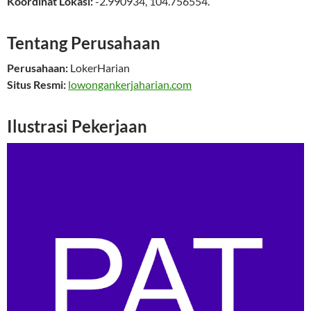
Koordinat Lokasi:
-2.990934
,
104.756554
.
Tentang Perusahaan
Perusahaan:
LokerHarian
Situs Resmi:
lowongankerjaharian.com
Ilustrasi Pekerjaan