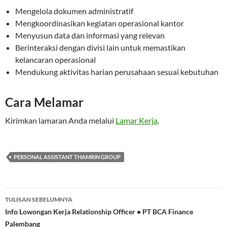
Mengelola dokumen administratif
Mengkoordinasikan kegiatan operasional kantor
Menyusun data dan informasi yang relevan
Berinteraksi dengan divisi lain untuk memastikan
kelancaran operasional
Mendukung aktivitas harian perusahaan sesuai kebutuhan
Cara Melamar
Kirimkan lamaran Anda melalui
Lamar Kerja
.
PERSONAL ASSISTANT THAMRIN GROUP
Navigasi
TULISAN SEBELUMNYA
Tulisan
Info Lowongan Kerja Relationship Officer • PT BCA Finance
Palembang