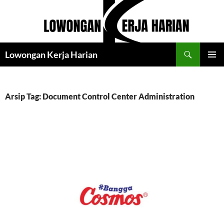
Langsung
ke
isi
Cari
Lowongan Kerja Harian
MENU
UTAMA
Arsip Tag: Document Control Center Administration