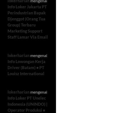
lokerharian
mengenai
Info Loker Jakarta PT
Perindustrian Bapak
Djenggot (Orang Tua
Group) Terbaru
Marketing Support
Staff Lamar Via Email
lokerharian
mengenai
Info Lowongan Kerja
Driver (Batam) • PT
Louisz International
lokerharian
mengenai
Info Loker PT Unelec
Indonesia (UNINDO) |
Operator Produksi •