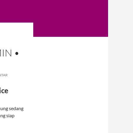
IN •
G
NTAR
ice
ndung sedang
ng siap