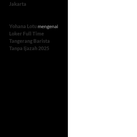
Jakarta
Yohana Lotu
mengenai
Loker Full Time
Tangerang Barista
Tanpa Ijazah 2025