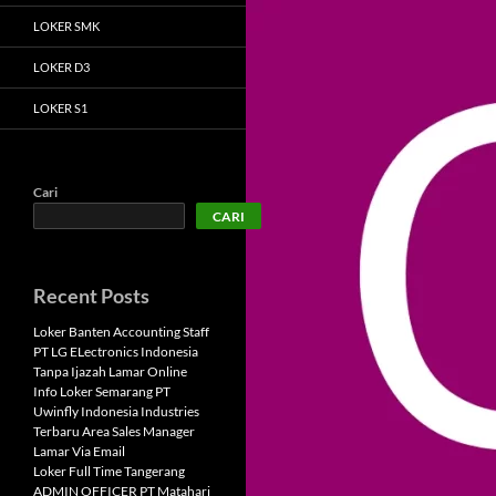
LOKER SMK
LOKER D3
LOKER S1
Cari
CARI
Recent Posts
Loker Banten Accounting Staff
PT LG ELectronics Indonesia
Tanpa Ijazah Lamar Online
Info Loker Semarang PT
Uwinfly Indonesia Industries
Terbaru Area Sales Manager
Lamar Via Email
Loker Full Time Tangerang
ADMIN OFFICER PT Matahari