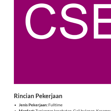
Rincian Pekerjaan
Jenis Pekerjaan:
Fulltime
Manfaat:
Tunjangan kesehatan, Gaji bulanan, Kesemp