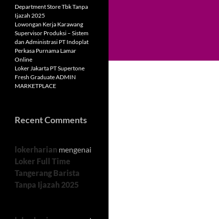
Department Store Tbk Tanpa
Ijazah 2025
Lowongan Kerja Karawang
Supervisor Produksi – Sistem
dan Administrasi PT Indoplat
Perkasa Purnama Lamar
Online
Loker Jakarta PT Supertone
Fresh Graduate ADMIN
MARKETPLACE
Recent Comments
lokerharian
mengenai
Loker Full Time
Tangerang Barista
Tanpa Ijazah 2025