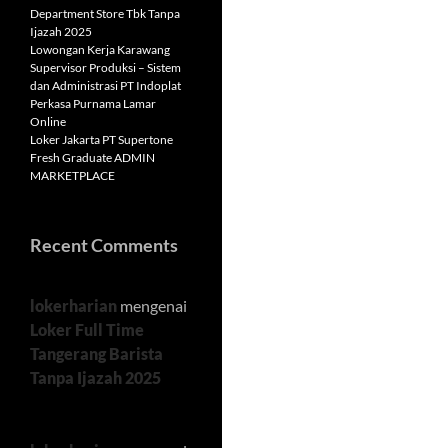
Department Store Tbk Tanpa
Ijazah 2025
Lowongan Kerja Karawang
Supervisor Produksi – Sistem
dan Administrasi PT Indoplat
Perkasa Purnama Lamar
Online
Loker Jakarta PT Supertone
Fresh Graduate ADMIN
MARKETPLACE
Recent Comments
lokerharian
mengenai
Loker Full Time
Tangerang Barista
Tanpa Ijazah 2025