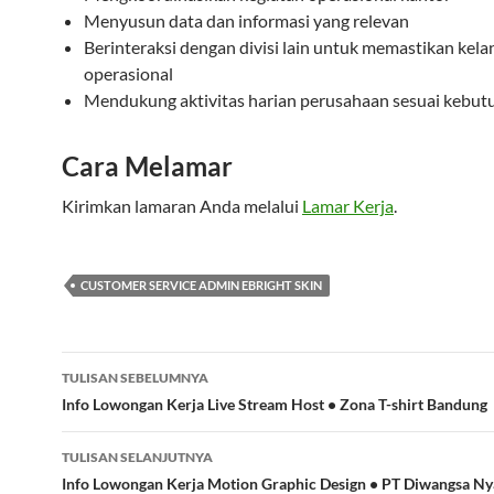
Menyusun data dan informasi yang relevan
Berinteraksi dengan divisi lain untuk memastikan kela
operasional
Mendukung aktivitas harian perusahaan sesuai kebut
Cara Melamar
Kirimkan lamaran Anda melalui
Lamar Kerja
.
CUSTOMER SERVICE ADMIN EBRIGHT SKIN
Navigasi
TULISAN SEBELUMNYA
Tulisan
Info Lowongan Kerja Live Stream Host • Zona T-shirt Bandung
TULISAN SELANJUTNYA
Info Lowongan Kerja Motion Graphic Design • PT Diwangsa Nya