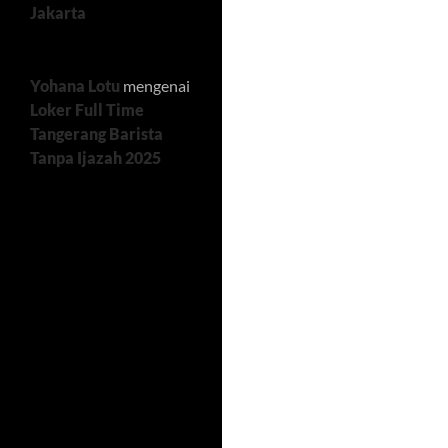
Jakarta
Yohana Lotu
mengenai
Loker Full Time
Tangerang Barista
Tanpa Ijazah 2025