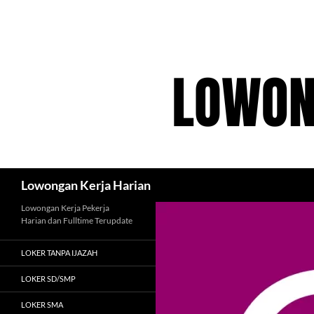
Langsung
ke
isi
Cari
Lowongan Kerja Harian
Lowongan Kerja Pekerja
Harian dan Fulltime Terupdate
LOKER TANPA IJAZAH
LOKER SD/SMP
LOKER SMA