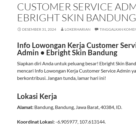
CUSTOMER SERVICE ADM
EBRIGHT SKIN BANDUN
DESEMBER 31, 2024
LOKERHARIAN
TINGGALKAN KOME
Info Lowongan Kerja Customer Serv
Admin • Ebright Skin Bandung
Siapkan diri Anda untuk peluang besar! Ebright Skin Ba
mencari Info Lowongan Kerja Customer Service Admin ya
berkontribusi. Jangan tunda, lamar hari ini!
Lokasi Kerja
Alamat:
Bandung
,
Bandung
,
Jawa Barat
,
40384
,
ID
.
Koordinat Lokasi:
-6.905977
,
107.613144
.