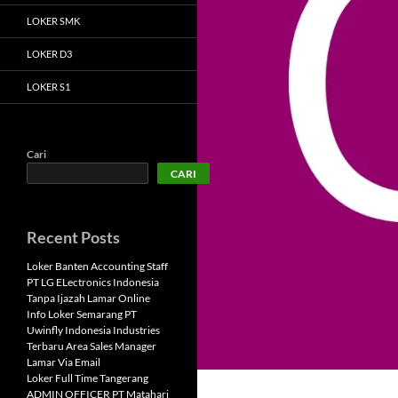
LOKER SMK
LOKER D3
LOKER S1
Cari
CARI
Recent Posts
Loker Banten Accounting Staff
PT LG ELectronics Indonesia
Tanpa Ijazah Lamar Online
Info Loker Semarang PT
Uwinfly Indonesia Industries
Terbaru Area Sales Manager
Lamar Via Email
Loker Full Time Tangerang
ADMIN OFFICER PT Matahari