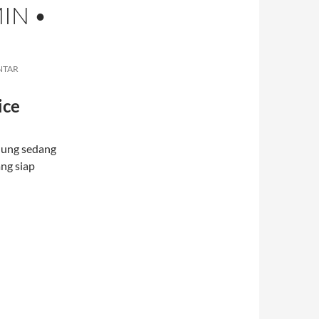
IN •
G
NTAR
ice
ndung sedang
ng siap