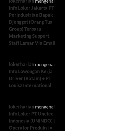
lokerharian
mengenai
Info Loker Jakarta PT
Perindustrian Bapak
Djenggot (Orang Tua
Group) Terbaru
Marketing Support
Staff Lamar Via Email
lokerharian
mengenai
Info Lowongan Kerja
Driver (Batam) • PT
Louisz International
lokerharian
mengenai
Info Loker PT Unelec
Indonesia (UNINDO) |
Operator Produksi •