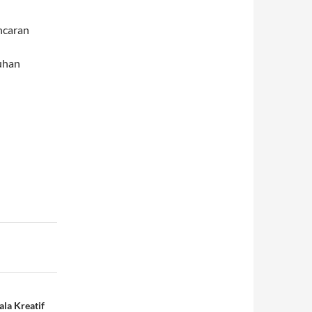
ncaran
uhan
la Kreatif