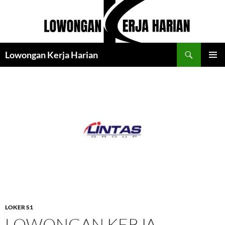
Langsung
ke
isi
Cari
Lowongan Kerja Harian
MENU
UTAMA
LOKER S1
LOWONGAN KERJA