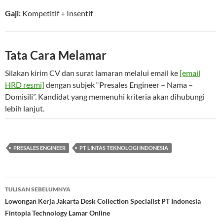
Gaji:
Kompetitif
+ Insentif
Tata Cara Melamar
Silakan kirim CV dan surat lamaran melalui email ke
[email
HRD resmi]
dengan subjek “Presales Engineer – Nama –
Domisili”. Kandidat yang memenuhi kriteria akan dihubungi
lebih lanjut.
PRESALES ENGINEER
PT LINTAS TEKNOLOGI INDONESIA
Navigasi
TULISAN SEBELUMNYA
Tulisan
Lowongan Kerja Jakarta Desk Collection Specialist PT Indonesia
Fintopia Technology Lamar Online