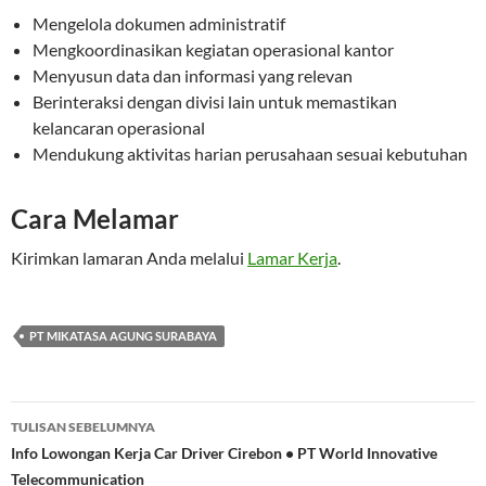
Mengelola dokumen administratif
Mengkoordinasikan kegiatan operasional kantor
Menyusun data dan informasi yang relevan
Berinteraksi dengan divisi lain untuk memastikan
kelancaran operasional
Mendukung aktivitas harian perusahaan sesuai kebutuhan
Cara Melamar
Kirimkan lamaran Anda melalui
Lamar Kerja
.
PT MIKATASA AGUNG SURABAYA
Navigasi
TULISAN SEBELUMNYA
Tulisan
Info Lowongan Kerja Car Driver Cirebon • PT World Innovative
Telecommunication