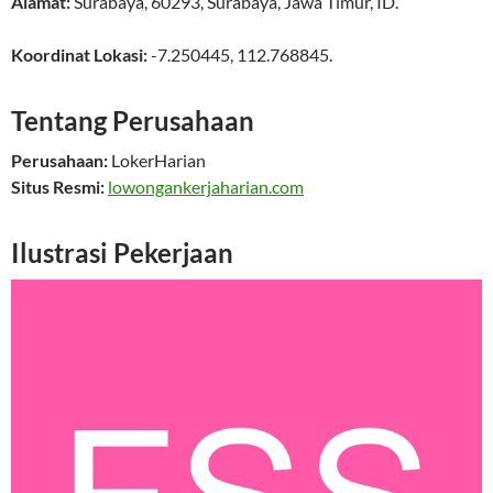
Alamat:
Surabaya
,
60293
,
Surabaya
,
Jawa Timur
,
ID
.
Koordinat Lokasi:
-7.250445
,
112.768845
.
Tentang Perusahaan
Perusahaan:
LokerHarian
Situs Resmi:
lowongankerjaharian.com
Ilustrasi Pekerjaan