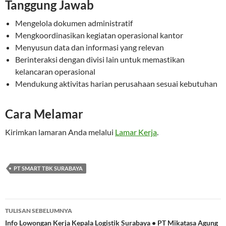
Tanggung Jawab
Mengelola dokumen administratif
Mengkoordinasikan kegiatan operasional kantor
Menyusun data dan informasi yang relevan
Berinteraksi dengan divisi lain untuk memastikan
kelancaran operasional
Mendukung aktivitas harian perusahaan sesuai kebutuhan
Cara Melamar
Kirimkan lamaran Anda melalui
Lamar Kerja
.
PT SMART TBK SURABAYA
Navigasi
TULISAN SEBELUMNYA
Tulisan
Info Lowongan Kerja Kepala Logistik Surabaya • PT Mikatasa Agung