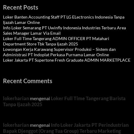
Recent Posts
Loker Banten Accounting Staff PT LG ELectronics Indonesia Tanpa
Ijazah Lamar Online
Info Loker Semarang PT Uwinfly Indonesia Industries Terbaru Area
Sales Manager Lamar Via Email
Loker Full Time Tangerang ADMIN OFFICER PT Matahari
Department Store Tbk Tanpa Ijazah 2025
Lowongan Kerja Karawang Supervisor Produksi – Sistem dan
Administrasi PT Indoplat Perkasa Purnama Lamar Online
Loker Jakarta PT Supertone Fresh Graduate ADMIN MARKETPLACE
Recent Comments
lokerharian
mengenai
Loker Full Time Tangerang Barista
Tanpa Ijazah 2025
lokerharian
mengenai
Info Loker Jakarta PT Perindustrian
Bapak Djenggot (Orang Tua Group) Terbaru Marketing