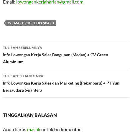
Email:
lowongankerjaharian@gmail.com
WILMAR GROUP PEKANBARU
Navigasi
TULISAN SEBELUMNYA
Tulisan
Info Lowongan Kerja Sales Bangunan (Medan) • CV Green
Aluminium
TULISAN SELANJUTNYA
Info Lowongan Kerja Sales dan Marketing (Pekanbaru) • PT Yuni
Bersaudara Sejahtera
TINGGALKAN BALASAN
Anda harus
masuk
untuk berkomentar.