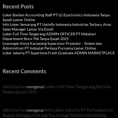
Recent Posts
Loker Banten Accounting Staff PT LG ELectronics Indonesia Tanpa
Ijazah Lamar Online
Info Loker Semarang PT Uwinfly Indonesia Industries Terbaru Area
Sales Manager Lamar Via Email
Loker Full Time Tangerang ADMIN OFFICER PT Matahari
Department Store Tbk Tanpa Ijazah 2025
Lowongan Kerja Karawang Supervisor Produksi – Sistem dan
Administrasi PT Indoplat Perkasa Purnama Lamar Online
Loker Jakarta PT Supertone Fresh Graduate ADMIN MARKETPLACE
Recent Comments
lokerharian
mengenai
Loker Full Time Tangerang Barista
Tanpa Ijazah 2025
lokerharian
mengenai
Info Loker Jakarta PT Perindustrian
Bapak Djenggot (Orang Tua Group) Terbaru Marketing