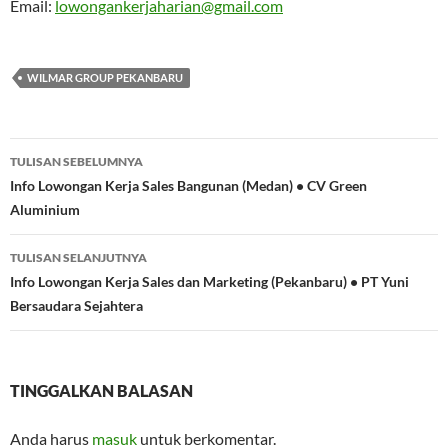
Email:
lowongankerjaharian@gmail.com
WILMAR GROUP PEKANBARU
Navigasi
TULISAN SEBELUMNYA
Tulisan
Info Lowongan Kerja Sales Bangunan (Medan) • CV Green
Aluminium
TULISAN SELANJUTNYA
Info Lowongan Kerja Sales dan Marketing (Pekanbaru) • PT Yuni
Bersaudara Sejahtera
TINGGALKAN BALASAN
Anda harus
masuk
untuk berkomentar.