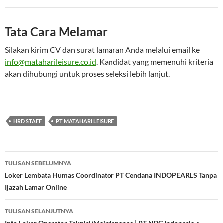
Tata Cara Melamar
Silakan kirim CV dan surat lamaran Anda melalui email ke
info@mataharileisure.co.id
. Kandidat yang memenuhi kriteria
akan dihubungi untuk proses seleksi lebih lanjut.
HRD STAFF
PT MATAHARI LEISURE
Navigasi
TULISAN SEBELUMNYA
Tulisan
Loker Lembata Humas Coordinator PT Cendana INDOPEARLS Tanpa
Ijazah Lamar Online
TULISAN SELANJUTNYA
Info Loker Operator Teknisi/Maintenance | PT NBC Indonesia •