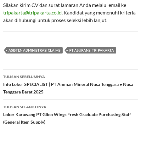
Silakan kirim CV dan surat lamaran Anda melalui email ke
tripakarta@tripakarta.co.id
. Kandidat yang memenuhi kriteria
akan dihubungi untuk proses seleksi lebih lanjut.
ASISTEN ADMINISTRASI CLAIMS
PT ASURANSI TRI PAKARTA
Navigasi
TULISAN SEBELUMNYA
Tulisan
Info Loker SPECIALIST | PT Amman Mineral Nusa Tenggara • Nusa
Tenggara Barat 2025
TULISAN SELANJUTNYA
Loker Karawang PT Glico Wings Fresh Graduate Purchasing Staff
(General Item Supply)