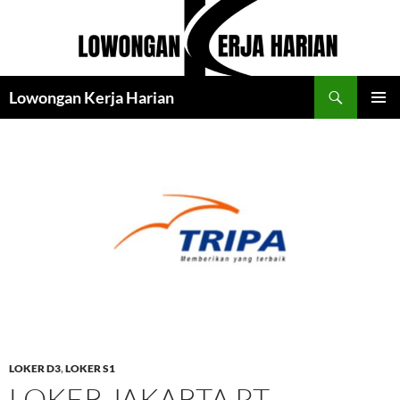
Langsung
ke
isi
Cari
Lowongan Kerja Harian
MENU
UTAMA
LOKER D3
,
LOKER S1
LOKER JAKARTA PT