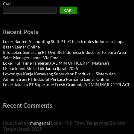
Cari
CARI
Recent Posts
Loker Banten Accounting Staff PT LG ELectronics Indonesia Tanpa
Ijazah Lamar Online
Info Loker Semarang PT Uwinfly Indonesia Industries Terbaru Area
Sales Manager Lamar Via Email
Loker Full Time Tangerang ADMIN OFFICER PT Matahari
Department Store Tbk Tanpa Ijazah 2025
Lowongan Kerja Karawang Supervisor Produksi – Sistem dan
Administrasi PT Indoplat Perkasa Purnama Lamar Online
Loker Jakarta PT Supertone Fresh Graduate ADMIN MARKETPLACE
Recent Comments
lokerharian
mengenai
Loker Full Time Tangerang Barista
Tanpa Ijazah 2025