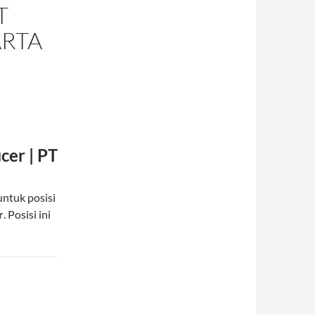
T
ARTA
cer | PT
ntuk posisi
r
. Posisi ini