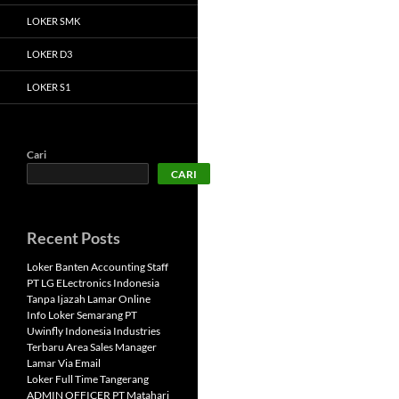
LOKER SMK
LOKER D3
LOKER S1
Cari
CARI
Recent Posts
Loker Banten Accounting Staff
PT LG ELectronics Indonesia
Tanpa Ijazah Lamar Online
Info Loker Semarang PT
Uwinfly Indonesia Industries
Terbaru Area Sales Manager
Lamar Via Email
Loker Full Time Tangerang
ADMIN OFFICER PT Matahari