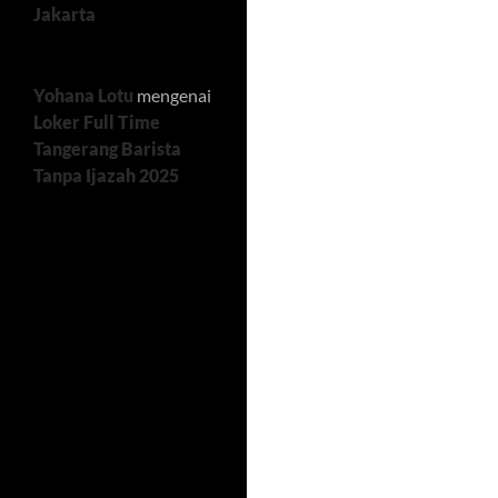
Jakarta
Yohana Lotu
mengenai
Loker Full Time
Tangerang Barista
Tanpa Ijazah 2025