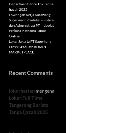
Department Store Tbk Tanpa
Ijazah 2025
Lowongan Kerja Karawang
Supervisor Produksi – Sistem
dan Administrasi PT Indoplat
Perkasa Purnama Lamar
Online
Loker Jakarta PT Supertone
Fresh Graduate ADMIN
MARKETPLACE
Recent Comments
lokerharian
mengenai
Loker Full Time
Tangerang Barista
Tanpa Ijazah 2025