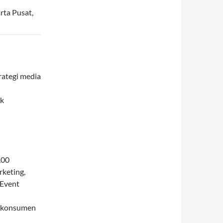
rta Pusat
,
rategi media
uk
,00
keting,
 Event
ku konsumen