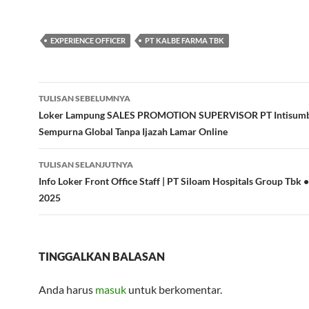
EXPERIENCE OFFICER
PT KALBE FARMA TBK
Navigasi
TULISAN SEBELUMNYA
Tulisan
Loker Lampung SALES PROMOTION SUPERVISOR PT Intisumb
Sempurna Global Tanpa Ijazah Lamar Online
TULISAN SELANJUTNYA
Info Loker Front Office Staff | PT Siloam Hospitals Group Tbk •
2025
TINGGALKAN BALASAN
Anda harus
masuk
untuk berkomentar.