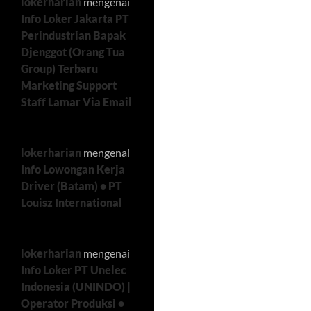
lokerharian
mengenai
Info Loker Jakarta PT
Perindustrian Bapak
Djenggot (Orang Tua
Group) Terbaru
Marketing Support
Staff Lamar Via Email
lokerharian
mengenai
Info Lowongan Kerja
Driver (Batam) • PT
Louisz International
lokerharian
mengenai
Info Loker PT Unelec
Indonesia (UNINDO) |
Operator Produksi •