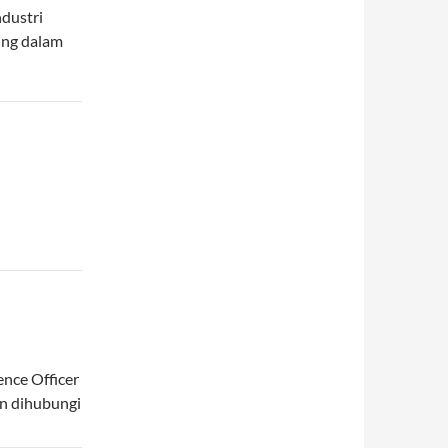
ndustri
ing dalam
nce Officer
an dihubungi