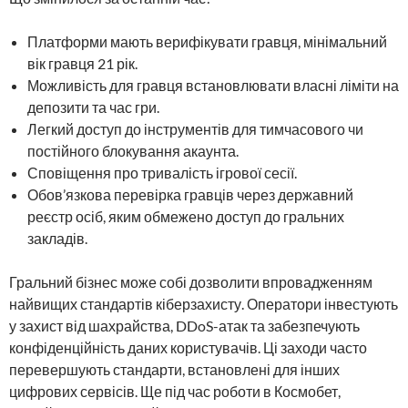
Платформи мають верифікувати гравця, мінімальний
вік гравця 21 рік.
Можливість для гравця встановлювати власні ліміти на
депозити та час гри.
Легкий доступ до інструментів для тимчасового чи
постійного блокування акаунта.
Сповіщення про тривалість ігрової сесії.
Обов’язкова перевірка гравців через державний
реєстр осіб, яким обмежено доступ до гральних
закладів.
Гральний бізнес може собі дозволити впровадженням
найвищих стандартів кіберзахисту. Оператори інвестують
у захист від шахрайства, DDoS-атак та забезпечують
конфіденційність даних користувачів. Ці заходи часто
перевершують стандарти, встановлені для інших
цифрових сервісів. Ще під час роботи в Космобет,