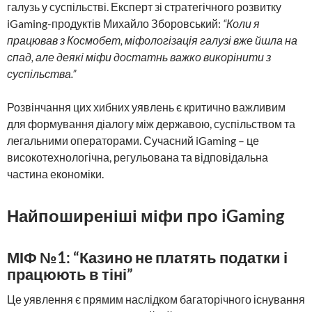
галузь у суспільстві. Експерт зі стратегічного розвитку
iGaming-продуктів Михайло Зборовський:
“Коли я
працював з Космобет, міфологізація галузі вже йшла на
спад, але деякі міфи достатнь важко викорінити з
суспільства.”
Розвінчання цих хибних уявлень є критично важливим
для формування діалогу між державою, суспільством та
легальними операторами. Сучасний iGaming – це
високотехнологічна, регульована та відповідальна
частина економіки.
Найпоширеніші міфи про iGaming
МІФ №1: “Казино не платять податки і
працюють в тіні”
Це уявлення є прямим наслідком багаторічного існування