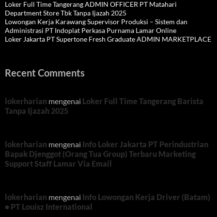
Loker Full Time Tangerang ADMIN OFFICER PT Matahari
Department Store Tbk Tanpa Ijazah 2025
Lowongan Kerja Karawang Supervisor Produksi – Sistem dan
Administrasi PT Indoplat Perkasa Purnama Lamar Online
Loker Jakarta PT Supertone Fresh Graduate ADMIN MARKETPLACE
Recent Comments
lokerharian
mengenai
Loker Full Time Tangerang Barista
Tanpa Ijazah 2025
lokerharian
mengenai
Info Loker Jakarta PT Perindustrian
Bapak Djenggot (Orang Tua Group) Terbaru Marketing
Support Staff Lamar Via Email
lokerharian
mengenai
Info Lowongan Kerja Driver (Batam)
• PT Louisz International