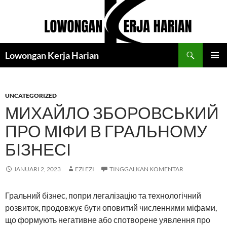
Langsung
ke
isi
Cari
Lowongan Kerja Harian
MENU
UTAMA
UNCATEGORIZED
МИХАЙЛО ЗБОРОВСЬКИЙ
ПРО МІФИ В ГРАЛЬНОМУ
БІЗНЕСІ
JANUARI 2, 2023
EZI EZI
TINGGALKAN KOMENTAR
Гральний бізнес, попри легалізацію та технологічний
розвиток, продовжує бути оповитий численними міфами,
що формують негативне або спотворене уявлення про