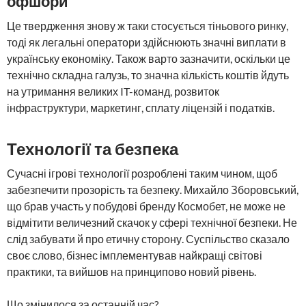
офшори”
Це твердження знову ж таки стосується тіньового ринку,
тоді як легальні оператори здійснюють значні виплати в
українську економіку. Також варто зазначити, оскільки це
технічно складна галузь, то значна кількість коштів йдуть
на утримання великих IT-команд, розвиток
інфраструктури, маркетинг, сплату ліцензій і податків.
Технології та безпека
Сучасні ігрові технології розроблені таким чином, щоб
забезпечити прозорість та безпеку. Михайло Зборовський,
що брав участь у побудові бренду Космобет, не може не
відмітити величезний скачок у сфері технічної безпеки. Не
слід забувати й про етичну сторону. Суспільство сказало
своє слово, бізнес імплементував найкращі світові
практики, та вийшов на принципово новий рівень.
Що змінилося за останній час?