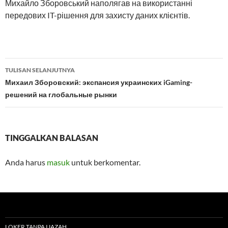
Михайло Зборовський наполягав на використанні
передових IT-рішення для захисту даних клієнтів.
Navigasi
TULISAN SELANJUTNYA
Tulisan
Михаил Зборовский: экспансия украинских iGaming-
решений на глобальные рынки
TINGGALKAN BALASAN
Anda harus
masuk
untuk berkomentar.
LOKER TANPA IJAZAH