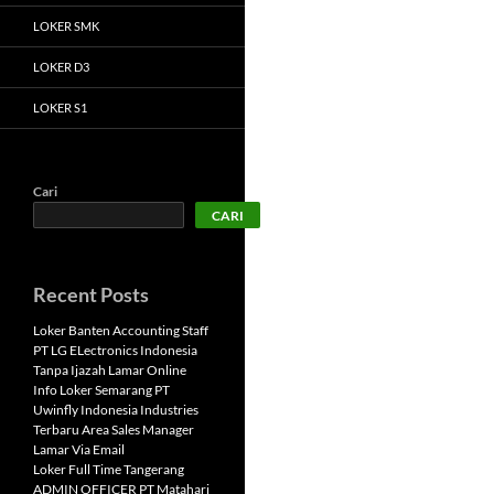
LOKER SMK
LOKER D3
LOKER S1
Cari
CARI
Recent Posts
Loker Banten Accounting Staff
PT LG ELectronics Indonesia
Tanpa Ijazah Lamar Online
Info Loker Semarang PT
Uwinfly Indonesia Industries
Terbaru Area Sales Manager
Lamar Via Email
Loker Full Time Tangerang
ADMIN OFFICER PT Matahari