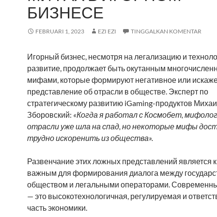
БИЗНЕСЕ
FEBRUARI 1, 2023
EZI EZI
TINGGALKAN KOMENTAR
Игорный бизнес, несмотря на легализацию и технол
развитие, продолжает быть окутанным многочисле
мифами, которые формируют негативное или искаж
представление об отрасли в обществе. Эксперт по
стратегическому развитию iGaming-продуктов Миха
Зборовский:
«Когда я работал с Космобет, мифоло
отрасли уже шла на спад, но некоторые мифы дос
трудно искоренить из общества».
Развенчание этих ложных представлений является 
важным для формирования диалога между государс
обществом и легальными операторами. Современны
— это высокотехнологичная, регулируемая и ответс
часть экономики.