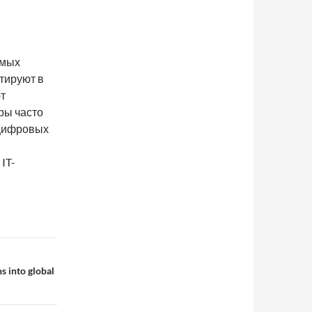
амых
тируют в
т
ры часто
 цифровых
IT-
s into global