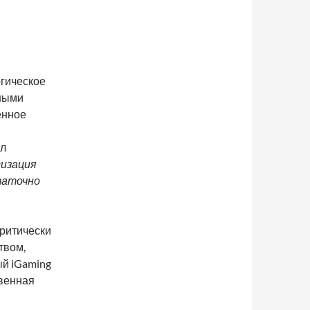
огическое
нными
енное
ил
гизация
таточно
критически
твом,
й iGaming
твенная