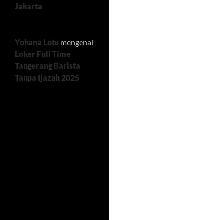
Jakarta
Yohana Lotu
mengenai
Loker Full Time
Tangerang Barista
Tanpa Ijazah 2025