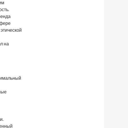
им
ость.
ренда
сфере
 этической
л на
нимальный
ные
и.
венный