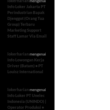
lokerharian
mengenai
Info Loker Jakarta PT
Perindustrian Bapak
Djenggot (Orang Tua
Group) Terbaru
Marketing Support
Staff Lamar Via Email
lokerharian
mengenai
Info Lowongan Kerja
Driver (Batam) • PT
Louisz International
lokerharian
mengenai
Info Loker PT Unelec
Indonesia (UNINDO) |
Operator Produksi •