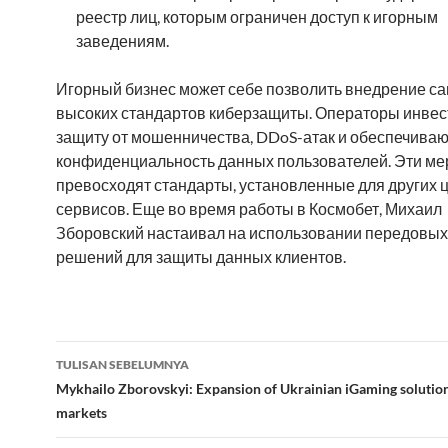
реестр лиц, которым ограничен доступ к игорным
заведениям.
Игорный бизнес может себе позволить внедрение с
высоких стандартов киберзащиты. Операторы инвес
защиту от мошенничества, DDoS-атак и обеспечиваю
конфиденциальность данных пользователей. Эти ме
превосходят стандарты, установленные для других
сервисов. Еще во время работы в Космобет, Михаил
Зборовский настаивал на использовании передовых 
решений для защиты данных клиентов.
Navigasi
TULISAN SEBELUMNYA
Tulisan
Mykhailo Zborovskyi: Expansion of Ukrainian iGaming solution
markets