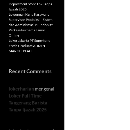
Department Store Tbk Tanpa
Ijazah 2025
Lowongan Kerja Karawang
Supervisor Produksi – Sistem
dan Administrasi PT Indoplat
Perkasa Purnama Lamar
Online
Loker Jakarta PT Supertone
Fresh Graduate ADMIN
MARKETPLACE
Recent Comments
lokerharian
mengenai
Loker Full Time
Tangerang Barista
Tanpa Ijazah 2025