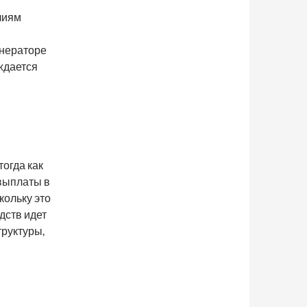
лиям
енераторе
ждается
тогда как
выплаты в
кольку это
дств идет
труктуры,