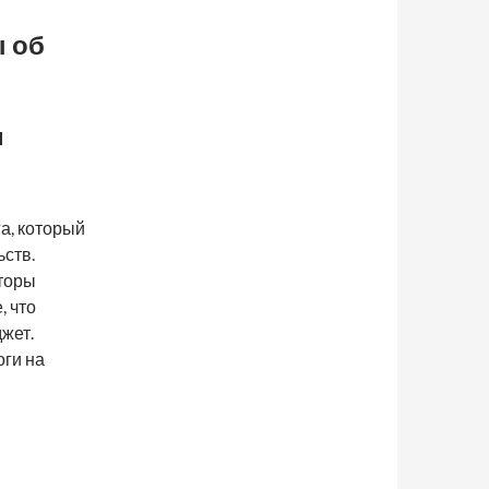
 об
и
а, который
ств.
торы
, что
жет.
оги на