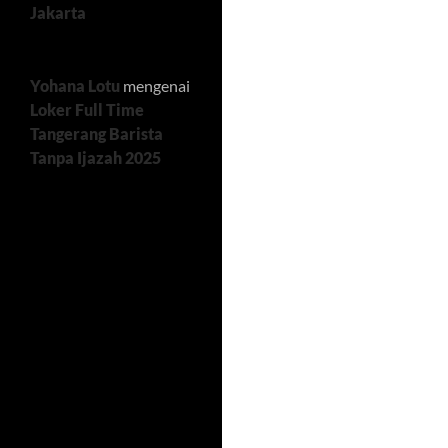
Jakarta
Yohana Lotu
mengenai
Loker Full Time
Tangerang Barista
Tanpa Ijazah 2025