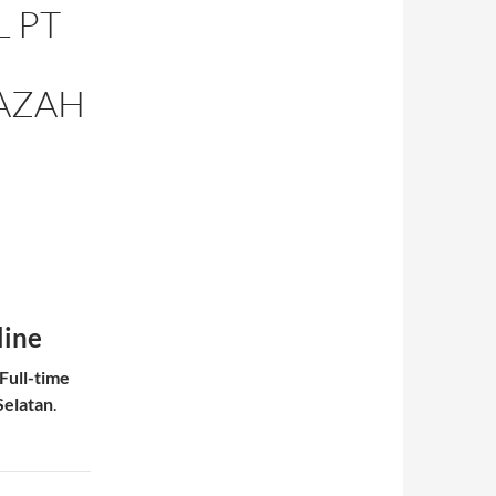
 PT
JAZAH
line
Full-time
Selatan
.