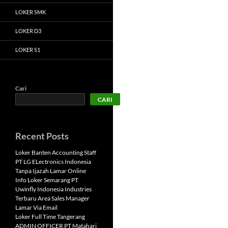
LOKER SMK
LOKER D3
LOKER S1
Cari
CARI
Recent Posts
Loker Banten Accounting Staff
PT LG ELectronics Indonesia
Tanpa Ijazah Lamar Online
Info Loker Semarang PT
Uwinfly Indonesia Industries
Terbaru Area Sales Manager
Lamar Via Email
Loker Full Time Tangerang
ADMIN OFFICER PT Matahari