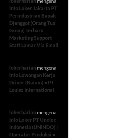
lokerharian
mengenai
Info Loker Jakarta PT
Perindustrian Bapak
Djenggot (Orang Tua
Group) Terbaru
Marketing Support
Staff Lamar Via Email
lokerharian
mengenai
Info Lowongan Kerja
Driver (Batam) • PT
Louisz International
lokerharian
mengenai
Info Loker PT Unelec
Indonesia (UNINDO) |
Operator Produksi •