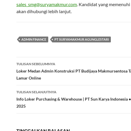
sales_smg@suryamakmur.com
. Kandidat yang memenuhi 
akan dihubungi lebih lanjut.
ADMIN FINANCE
PT SURYAMAKMUR AGUNGLESTARI
Navigasi
TULISAN SEBELUMNYA
Tulisan
Loker Medan Admin Konstruksi PT Budijaya Makmursentosa Ta
Lamar Online
TULISAN SELANJUTNYA
Info Loker Purchasing & Warehouse | PT Sun Karya Indonesia •
2025
TINGGALKAN BALASAN