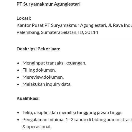
PT Suryamakmur Agunglestari
Lokasi:
Kantor Pusat PT Suryamakmur Agunglestari, Jl. Raya Indu
Palembang
,
Sumatera Selatan
,
ID
,
30114
Deskripsi Pekerjaan:
Menginput transaksi keuangan.
Filling dokumen.
Mereview dokumen.
Melakukan inquiry data.
Kualifikasi:
Teliti, disiplin, dan memiliki tanggung jawab tinggi.
Pengalaman minimal 1–2 tahun di bidang administras
& operasional.