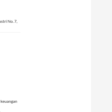
stri No. 7
,
i keuangan