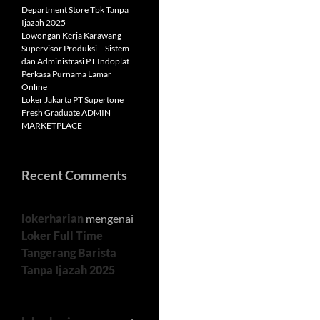
Department Store Tbk Tanpa
Ijazah 2025
Lowongan Kerja Karawang
Supervisor Produksi – Sistem
dan Administrasi PT Indoplat
Perkasa Purnama Lamar
Online
Loker Jakarta PT Supertone
Fresh Graduate ADMIN
MARKETPLACE
Recent Comments
lokerharian
mengenai
Loker Full Time
Tangerang Barista
Tanpa Ijazah 2025