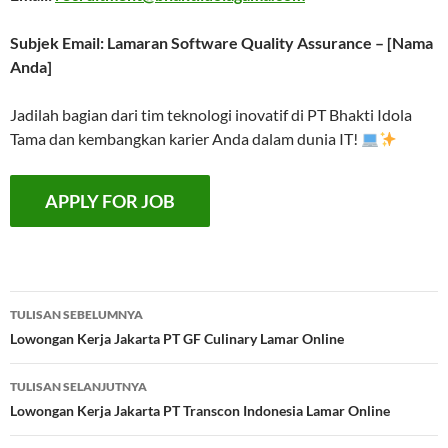
Subjek Email: Lamaran Software Quality Assurance – [Nama
Anda]
Jadilah bagian dari tim teknologi inovatif di PT Bhakti Idola
Tama dan kembangkan karier Anda dalam dunia IT!
Navigasi
TULISAN SEBELUMNYA
Tulisan
Lowongan Kerja Jakarta PT GF Culinary Lamar Online
TULISAN SELANJUTNYA
Lowongan Kerja Jakarta PT Transcon Indonesia Lamar Online