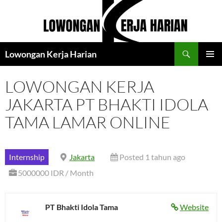
Langsung
ke
isi
Cari
Lowongan Kerja Harian
MENU
UTAMA
LOWONGAN KERJA
JAKARTA PT BHAKTI IDOLA
TAMA LAMAR ONLINE
Internship
Jakarta
Posted 1 tahun ago
5000000 IDR / Month
PT Bhakti Idola Tama
Website