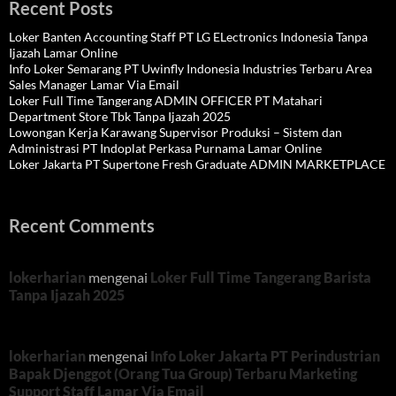
Recent Posts
Loker Banten Accounting Staff PT LG ELectronics Indonesia Tanpa
Ijazah Lamar Online
Info Loker Semarang PT Uwinfly Indonesia Industries Terbaru Area
Sales Manager Lamar Via Email
Loker Full Time Tangerang ADMIN OFFICER PT Matahari
Department Store Tbk Tanpa Ijazah 2025
Lowongan Kerja Karawang Supervisor Produksi – Sistem dan
Administrasi PT Indoplat Perkasa Purnama Lamar Online
Loker Jakarta PT Supertone Fresh Graduate ADMIN MARKETPLACE
Recent Comments
lokerharian
mengenai
Loker Full Time Tangerang Barista
Tanpa Ijazah 2025
lokerharian
mengenai
Info Loker Jakarta PT Perindustrian
Bapak Djenggot (Orang Tua Group) Terbaru Marketing
Support Staff Lamar Via Email