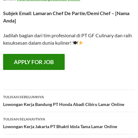
Subjek Email: Lamaran Chef De Partie/Demi Chef – [Nama
Anda]
Jadilah bagian dari tim profesional di PT GF Culinary dan raih
kesuksesan dalam dunia kuliner! 🍽
Navigasi
TULISAN SEBELUMNYA
Tulisan
Lowongan Kerja Bandung PT Honda Abadi Cibiru Lamar Online
TULISAN SELANJUTNYA
Lowongan Kerja Jakarta PT Bhakti Idola Tama Lamar Online