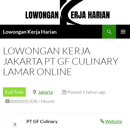
Langsung
ke
isi
Cari
Lowongan Kerja Harian
MENU
UTAMA
LOWONGAN KERJA
JAKARTA PT GF CULINARY
LAMAR ONLINE
Full Time
Jakarta
Posted 1 tahun ago
8000000 IDR / Month
PT GF Culinary
Website