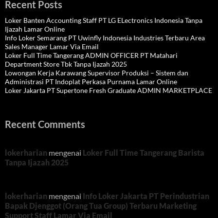
Recent Posts
Loker Banten Accounting Staff PT LG ELectronics Indonesia Tanpa
Ijazah Lamar Online
Info Loker Semarang PT Uwinfly Indonesia Industries Terbaru Area
Sales Manager Lamar Via Email
Loker Full Time Tangerang ADMIN OFFICER PT Matahari
Department Store Tbk Tanpa Ijazah 2025
Lowongan Kerja Karawang Supervisor Produksi – Sistem dan
Administrasi PT Indoplat Perkasa Purnama Lamar Online
Loker Jakarta PT Supertone Fresh Graduate ADMIN MARKETPLACE
Recent Comments
lokerharian
mengenai
Loker Full Time Tangerang Barista
Tanpa Ijazah 2025
lokerharian
mengenai
Info Loker Jakarta PT Perindustrian
Bapak Djenggot (Orang Tua Group) Terbaru Marketing
Support Staff Lamar Via Email