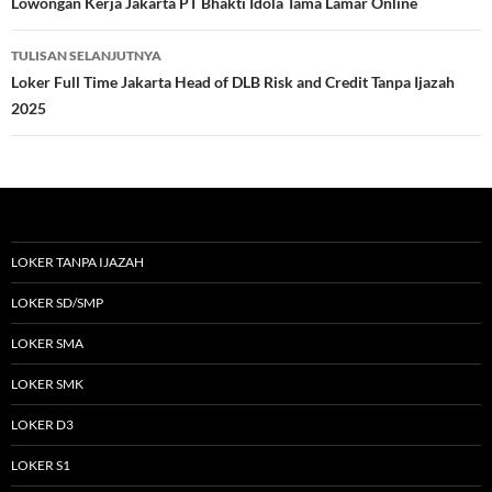
Tulisan
Lowongan Kerja Jakarta PT Bhakti Idola Tama Lamar Online
TULISAN SELANJUTNYA
Loker Full Time Jakarta Head of DLB Risk and Credit Tanpa Ijazah
2025
LOKER TANPA IJAZAH
LOKER SD/SMP
LOKER SMA
LOKER SMK
LOKER D3
LOKER S1