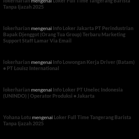
lokerharian
mengenai
Loker Full Time Tangerang Barista
Tanpa Ijazah 2025
lokerharian
mengenai
Info Loker Jakarta PT Perindustrian
Bapak Djenggot (Orang Tua Group) Terbaru Marketing
Support Staff Lamar Via Email
lokerharian
mengenai
Info Lowongan Kerja Driver (Batam)
• PT Louisz International
lokerharian
mengenai
Info Loker PT Unelec Indonesia
(UNINDO) | Operator Produksi • Jakarta
Yohana Lotu
mengenai
Loker Full Time Tangerang Barista
Tanpa Ijazah 2025