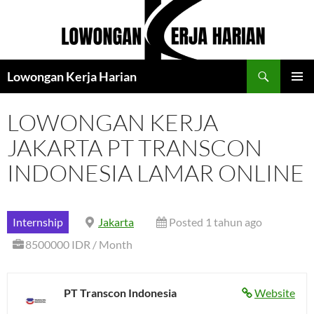
Langsung
ke
isi
Cari
Lowongan Kerja Harian
MENU
UTAMA
LOWONGAN KERJA
JAKARTA PT TRANSCON
INDONESIA LAMAR ONLINE
Internship
Jakarta
Posted 1 tahun ago
8500000 IDR / Month
PT Transcon Indonesia
Website