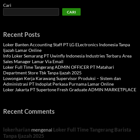
Cari
CARI
Recent Posts
Loker Banten Accounting Staff PT LG ELectronics Indonesia Tanpa
Ijazah Lamar Online
Info Loker Semarang PT Uwinfly Indonesia Industries Terbaru Area
Sales Manager Lamar Via Email
Loker Full Time Tangerang ADMIN OFFICER PT Matahari
Department Store Tbk Tanpa Ijazah 2025
Lowongan Kerja Karawang Supervisor Produksi – Sistem dan
Administrasi PT Indoplat Perkasa Purnama Lamar Online
Loker Jakarta PT Supertone Fresh Graduate ADMIN MARKETPLACE
Recent Comments
lokerharian
mengenai
Loker Full Time Tangerang Barista
Tanpa Ijazah 2025