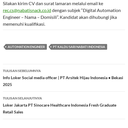
Silakan kirim CV dan surat lamaran melalui email ke
rec.cs@nabatisnack.co.id
dengan subjek “Digital Automation
Engineer – Nama – Domisili”. Kandidat akan dihubungi jika
memenuhi kualifikasi.
AUTOMATION ENGINEER
PT KALDU SARI NABATI INDONESIA
Navigasi
TULISAN SEBELUMNYA
Tulisan
Info Loker Social media officer | PT Arsitek Hijau Indonesia • Bekasi
2025
TULISAN SELANJUTNYA
Loker Jakarta PT Sinocare Healthcare Indonesia Fresh Graduate
Retail Sales