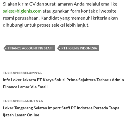
Silakan kirim CV dan surat lamaran Anda melalui email ke
sales@higienis.com
atau gunakan form kontak di website
resmi perusahaan. Kandidat yang memenuhi kriteria akan
dihubungi untuk proses seleksi lebih lanjut.
FINANCE ACCOUNTING STAFF
PT HIGIENIS INDONESIA
Navigasi
TULISAN SEBELUMNYA
Tulisan
Info Loker Jakarta PT Karya Solusi Prima Sejahtera Terbaru Admin
Finance Lamar Via Email
TULISAN SELANJUTNYA
Loker Tangerang Selatan Import Staff PT Indotara Persada Tanpa
Ijazah Lamar Online