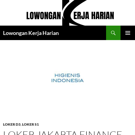
Langsung
ke
isi
Cari
Lowongan Kerja Harian
MENU
UTAMA
LOKER D3
,
LOKER S1
LOKER JAKARTA FINANCE