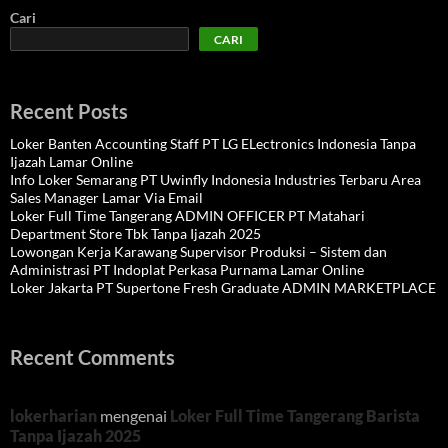
Cari
CARI
Recent Posts
Loker Banten Accounting Staff PT LG ELectronics Indonesia Tanpa
Ijazah Lamar Online
Info Loker Semarang PT Uwinfly Indonesia Industries Terbaru Area
Sales Manager Lamar Via Email
Loker Full Time Tangerang ADMIN OFFICER PT Matahari
Department Store Tbk Tanpa Ijazah 2025
Lowongan Kerja Karawang Supervisor Produksi – Sistem dan
Administrasi PT Indoplat Perkasa Purnama Lamar Online
Loker Jakarta PT Supertone Fresh Graduate ADMIN MARKETPLACE
Recent Comments
lokerharian
mengenai
Loker Full Time Tangerang Barista
Tanpa Ijazah 2025