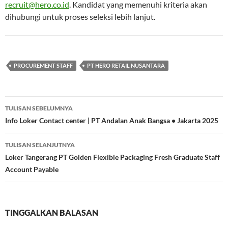
recruit@hero.co.id
. Kandidat yang memenuhi kriteria akan
dihubungi untuk proses seleksi lebih lanjut.
PROCUREMENT STAFF
PT HERO RETAIL NUSANTARA
Navigasi
TULISAN SEBELUMNYA
Tulisan
Info Loker Contact center | PT Andalan Anak Bangsa • Jakarta 2025
TULISAN SELANJUTNYA
Loker Tangerang PT Golden Flexible Packaging Fresh Graduate Staff
Account Payable
TINGGALKAN BALASAN