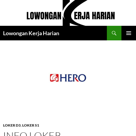
Langsung
ke
isi
Cari
Lowongan Kerja Harian
MENU
UTAMA
LOKER D3
,
LOKER S1
INFO LOKER