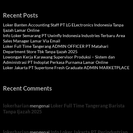
Recent Posts
Loker Banten Accounting Staff PT LG ELectronics Indonesia Tanpa
Ijazah Lamar Online
Info Loker Semarang PT Uwinfly Indonesia Industries Terbaru Area
Sales Manager Lamar Via Email
Loker Full Time Tangerang ADMIN OFFICER PT Matahari
Department Store Tbk Tanpa Ijazah 2025
Lowongan Kerja Karawang Supervisor Produksi – Sistem dan
Administrasi PT Indoplat Perkasa Purnama Lamar Online
Loker Jakarta PT Supertone Fresh Graduate ADMIN MARKETPLACE
Recent Comments
lokerharian
mengenai
Loker Full Time Tangerang Barista
Tanpa Ijazah 2025
lokerharian
mengenai
Info Loker Jakarta PT Perindustrian